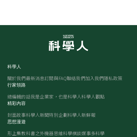
科學人
關於我們
最新消息
訂閱與FAQ
聯絡我們
加入我們
隱私政策
行家領路
總編輯的話
我是企業家，也是科學人
科學人觀點
精彩內容
封面故事
科學人新聞
特別企劃
科學人新鮮報
思想漫遊
形上集
教科書之外
機器思維
科學棋談
媒事多科學