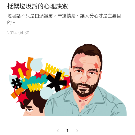
抵禦垃圾話的心理訣竅
垃圾話不只是口頭謾罵，干擾情緒、讓人分心才是主要目
的。
2024.04.30
1