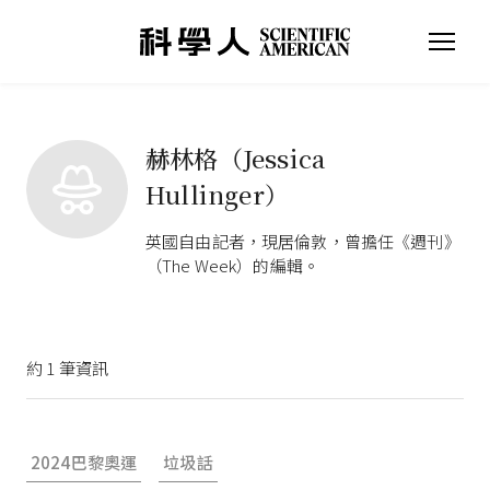
赫林格（Jessica
Hullinger）
英國自由記者，現居倫敦，曾擔任《週刊》
（The Week）的編輯。
約
1
筆資訊
2024巴黎奧運
垃圾話