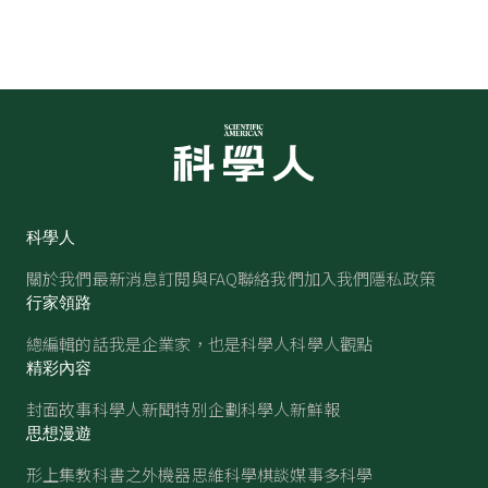
科學人
關於我們
最新消息
訂閱與FAQ
聯絡我們
加入我們
隱私政策
行家領路
總編輯的話
我是企業家，也是科學人
科學人觀點
精彩內容
封面故事
科學人新聞
特別企劃
科學人新鮮報
思想漫遊
形上集
教科書之外
機器思維
科學棋談
媒事多科學