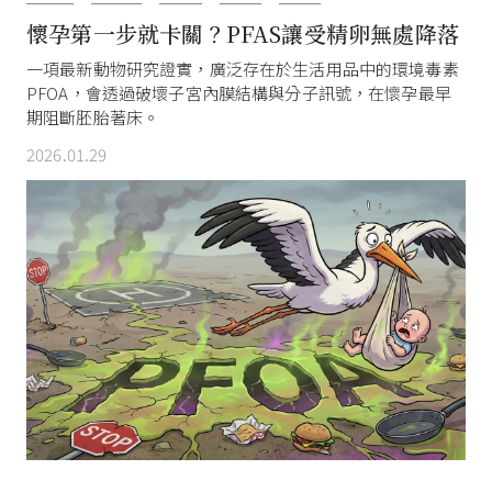
懷孕第一步就卡關？PFAS讓受精卵無處降落
一項最新動物研究證實，廣泛存在於生活用品中的環境毒素
PFOA，會透過破壞子宮內膜結構與分子訊號，在懷孕最早
期阻斷胚胎著床。
2026.01.29