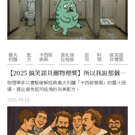
義大
配
卡西歐
莫札瑞
起
料
搞笑諾
利麵
方
佩佩
拉相態
司
理
貝爾獎
【2025 搞笑諾貝爾物理獎】所以我說那個醬
汁呢？物理學家研發經典義大利麵完美配
物理學家以實驗破解經典義大利麵「卡西歐佩佩」的醬汁困
擾，提出避免起司結塊的完美配方。
方！
2025.09.18