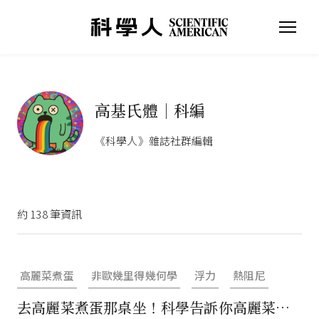
高基氏體｜科編
《科學人》雜誌社群編輯
約
138
筆資訊
高麗菜煮蛋
非歐幾里得幾何學
浮力
熱阻尼
去高麗菜煮蛋那桌坐！科學告訴你高麗菜為