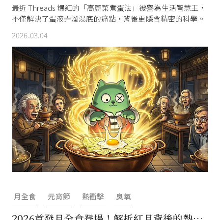
什麼這麼好用？
最近 Threads 爆紅的「高麗菜煮蛋法」被譽為生活智慧王，
不僅解決了蛋液弄濁湯底的痛點，背後更隱含精密的科學。
2026.03.04
月全食
元宵節
熱衝擊
臭氧
2026首發月全食登場！解析紅月背後的熱衝