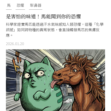
馬
恐懼
犁鼻器
是害怕的味道！馬能聞到你的恐懼
科學家證實馬匹能透過汗水氣味感知人類恐懼，這種「化學
訊號」如同跨物種的異常狀態，會直接觸發馬匹的焦慮反
應。
2026.01.20