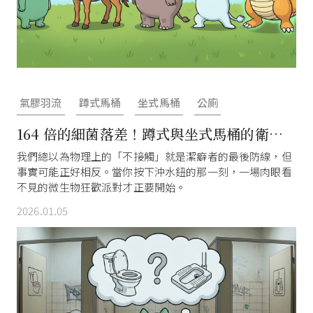
氣膠羽流
蹲式馬桶
坐式馬桶
公廁
164 倍的細菌落差！蹲式與坐式馬桶的衛生
攻防戰
我們總以為物理上的「不接觸」就是潔癖者的最後防線，但
事實可能正好相反。當你按下沖水鈕的那一刻，一場肉眼看
不見的微生物狂歡派對才正要開始。
2026.01.05