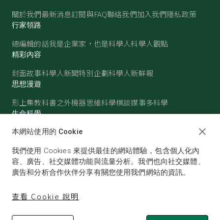
關於我們
最新消息
訂閱與FAQ
聯絡我們
加入我們
隱私政策
行家領路
總編輯的話
我是企業家，也是科學人
科學人觀點
精彩內容
封面故事
科學人新聞
特別企劃
科學人新鮮報
思想漫遊
形上集
教科書之外
機器思維
科學棋談
媒事多科學
生命科學
醫學
古生物
心理學
生態學
本網站使用的 Cookie
物質世界
我們使用 Cookies 來提供最佳的網站體驗，包含個人化內
物理
化學
地球科學
天文
容、廣告、社交媒體功能與流量分析。我們也向社交媒體、
廣告和分析合作伙伴分享有關您使用我們網站的資訊。
查看 Cookie 說明