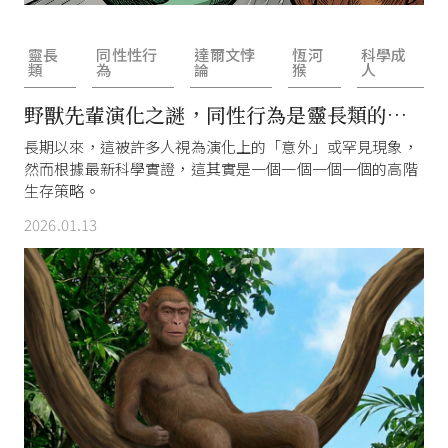
靈長
同性性行
達爾文悖
恆河
科學成
類
為
論
猴
人
野獸先輩演化之謎，同性行為是靈長類的社
交潤滑劑
長期以來，這被許多人視為演化上的「意外」或罕見現象，
然而根據最新科學實證，這其實是一個一個一個一個的高階
生存策略。
2026.01.13