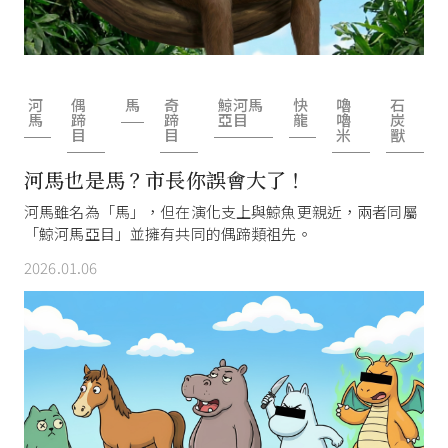
河
偶
馬
奇
鯨河馬
快
嚕
石
馬
蹄
蹄
亞目
龍
嚕
炭
目
目
米
獸
河馬也是馬？市長你誤會大了！
河馬雖名為「馬」，但在演化支上與鯨魚更親近，兩者同屬
「鯨河馬亞目」並擁有共同的偶蹄類祖先。
2026.01.06