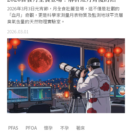
擊與臭氧密碼
2026年3月3日元宵節，月全食壯麗登場，這不僅是壯觀的
「血月」奇觀，更是科學家測量月表物質及監測地球平流層
臭氧含量的天然物理實驗室。
2026.03.01
PFAS
PFOA
懷孕
不孕
著床