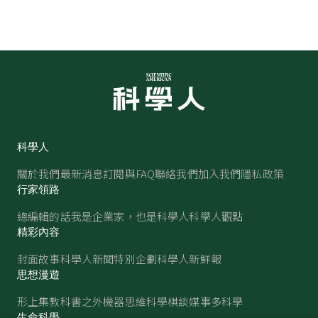
科學人
關於我們
最新消息
訂閱與FAQ
聯絡我們
加入我們
隱私政策
行家領路
總編輯的話
我是企業家，也是科學人
科學人觀點
精彩內容
封面故事
科學人新聞
特別企劃
科學人新鮮報
思想漫遊
形上集
教科書之外
機器思維
科學棋談
媒事多科學
生命科學