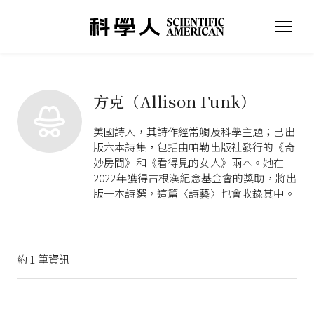
方克（Allison Funk）
美國詩人，其詩作經常觸及科學主題；已出
版六本詩集，包括由帕勒出版社發行的《奇
妙房間》和《看得見的女人》兩本。她在
2022年獲得古根漢紀念基金會的獎助，將出
版一本詩選，這篇〈詩藝〉也會收錄其中。
約
1
筆資訊