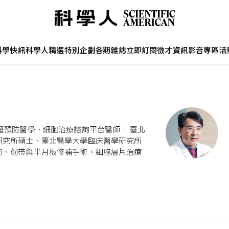
科學快訊
科學人精選
特別企劃
各期雜誌
立即訂閱
徵才資訊
影音專區
活
超預防醫學．細胞治療諮詢平台醫師｜ 臺北
研究所碩士、臺北醫學大學臨床醫學研究所
術、韌帶與半月板修補手術、細胞層片治療