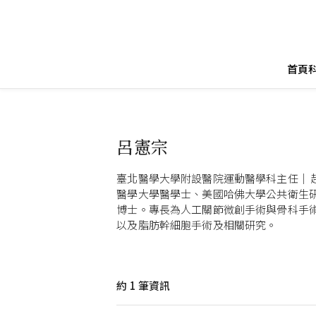
首頁
呂憲宗
臺北醫學大學附設醫院運動醫學科主任｜ 
醫學大學醫學士、美國哈佛大學公共衛生
博士。專長為人工關節微創手術與骨科手
以及脂肪幹細胞手術及相關研究。
約
1
筆資訊