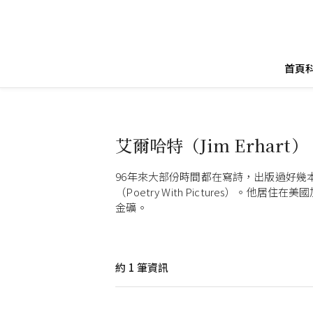
首頁
艾爾哈特（Jim Erhart）
96年來大部份時間都在寫詩，出版過好幾
（Poetry With Pictures）。
金礦。
約
1
筆資訊