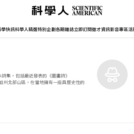
科學快訊
科學人精選
特別企劃
各期雜誌
立即訂閱
徵才資訊
影音專區
活
本詩集，包括最近發表的《圖畫詩》
他居住在美國加州北部山區，在當地擁有一座具歷史性的