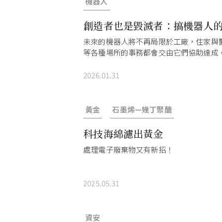
機器人
創造者也是毀滅者：搞機器人
未來的機器人將不再局限於工廠，住家與
等各種場所的事務都會交由它們協助達成
2026.01.31
黃金
石墨烯—幾丁聚醣
科技海綿濾出黃金
處理電子廢棄物又有新招！
2025.05.31
資安