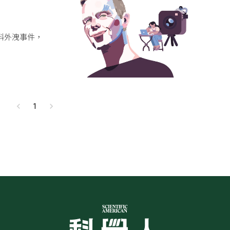
？
料外洩事件，
1