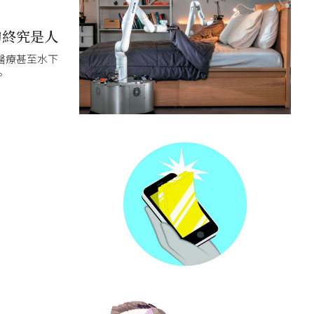
的終究是人
醫療甚至水下
。