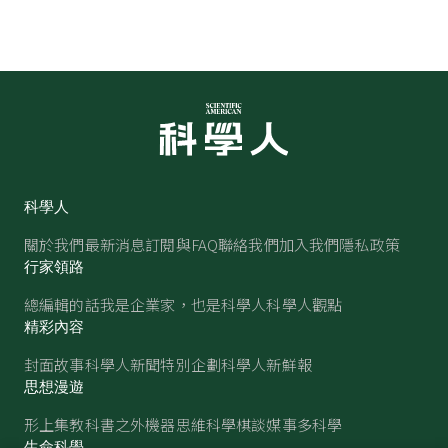
科學人
關於我們
最新消息
訂閱與FAQ
聯絡我們
加入我們
隱私政策
行家領路
總編輯的話
我是企業家，也是科學人
科學人觀點
精彩內容
封面故事
科學人新聞
特別企劃
科學人新鮮報
思想漫遊
形上集
教科書之外
機器思維
科學棋談
媒事多科學
生命科學