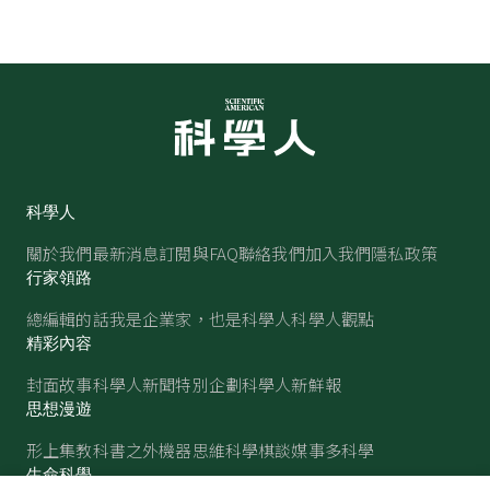
科學人
關於我們
最新消息
訂閱與FAQ
聯絡我們
加入我們
隱私政策
行家領路
總編輯的話
我是企業家，也是科學人
科學人觀點
精彩內容
封面故事
科學人新聞
特別企劃
科學人新鮮報
思想漫遊
形上集
教科書之外
機器思維
科學棋談
媒事多科學
生命科學