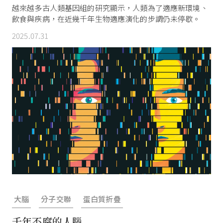
越來越多古人類基因組的研究顯示，人類為了適應新環境、
飲食與疾病，在近幾千年生物適應演化的步調仍未停歇。
2025.07.31
大腦
分子交聯
蛋白質折疊
千年不腐的人腦