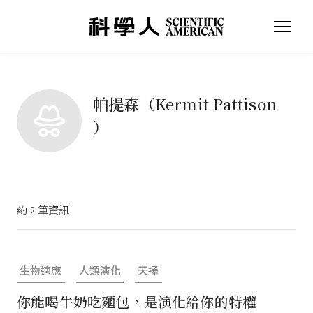
帕提森（Kermit Pattison
）
約
2
筆資訊
生物適應
人類演化
天擇
你能喝牛奶吃麵包，是演化給你的特權