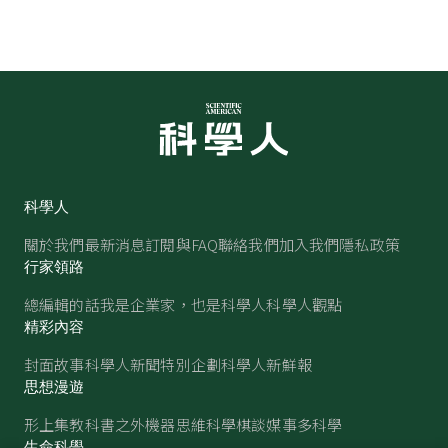
科學人
關於我們
最新消息
訂閱與FAQ
聯絡我們
加入我們
隱私政策
行家領路
總編輯的話
我是企業家，也是科學人
科學人觀點
精彩內容
封面故事
科學人新聞
特別企劃
科學人新鮮報
思想漫遊
形上集
教科書之外
機器思維
科學棋談
媒事多科學
生命科學