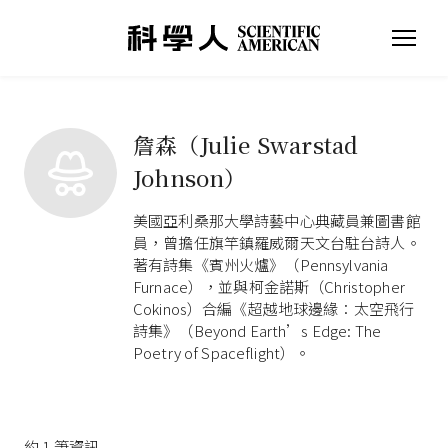
詹森（Julie Swarstad
Johnson）
美國亞利桑那大學詩藝中心典藏員兼圖書館
員，曾擔任旗竿鎮羅威爾天文台駐台詩人。
著有詩集《賓州火爐》（Pennsylvania
Furnace），並與柯金諾斯（Christopher
Cokinos）合編《超越地球邊緣：太空飛行
詩集》（Beyond Earth’s Edge: The
Poetry of Spaceflight）。
約
1
筆資訊