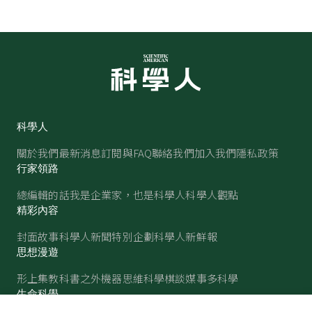
科學人
關於我們
最新消息
訂閱與FAQ
聯絡我們
加入我們
隱私政策
行家領路
總編輯的話
我是企業家，也是科學人
科學人觀點
精彩內容
封面故事
科學人新聞
特別企劃
科學人新鮮報
思想漫遊
形上集
教科書之外
機器思維
科學棋談
媒事多科學
生命科學