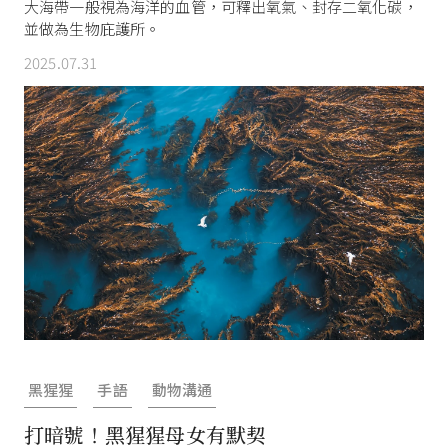
大海帶一般視為海洋的血管，可釋出氧氣、封存二氧化碳，
並做為生物庇護所。
2025.07.31
黑猩猩
手語
動物溝通
打暗號！黑猩猩母女有默契