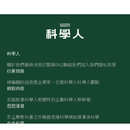
科學人
關於我們
最新消息
訂閱與FAQ
聯絡我們
加入我們
隱私政策
行家領路
總編輯的話
我是企業家，也是科學人
科學人觀點
精彩內容
封面故事
科學人新聞
特別企劃
科學人新鮮報
思想漫遊
形上集
教科書之外
機器思維
科學棋談
媒事多科學
生命科學