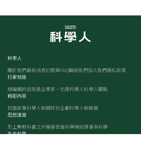
科學人
關於我們
最新消息
訂閱與FAQ
聯絡我們
加入我們
隱私政策
行家領路
總編輯的話
我是企業家，也是科學人
科學人觀點
精彩內容
封面故事
科學人新聞
特別企劃
科學人新鮮報
思想漫遊
形上集
教科書之外
機器思維
科學棋談
媒事多科學
生命科學