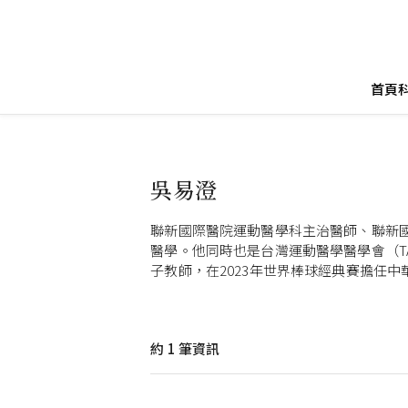
首頁
吳易澄
聯新國際醫院運動醫學科主治醫師、聯新
醫學。他同時也是台灣運動醫學醫學會（T
子教師，在2023年世界棒球經典賽擔任
約
1
筆資訊