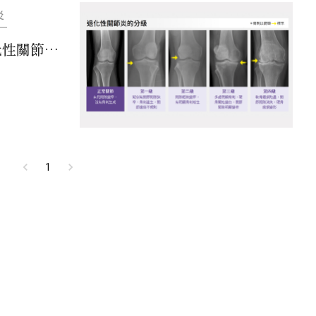
炎
化性關節炎
1