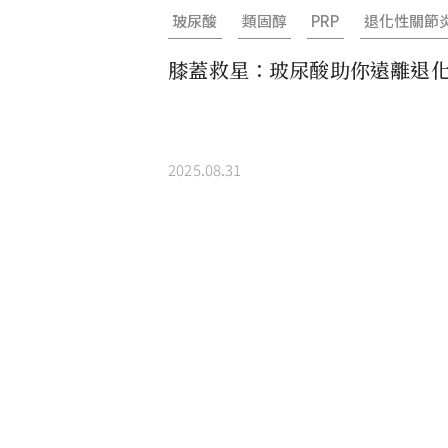
玻尿酸
類固醇
PRP
退化性關節
膝蓋救星：玻尿酸助你遠離退
的困擾
2025.08.31