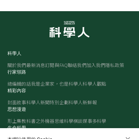
科學人
關於我們
最新消息
訂閱與FAQ
聯絡我們
加入我們
隱私政策
行家領路
總編輯的話
我是企業家，也是科學人
科學人觀點
精彩內容
封面故事
科學人新聞
特別企劃
科學人新鮮報
思想漫遊
形上集
教科書之外
機器思維
科學棋談
媒事多科學
生命科學