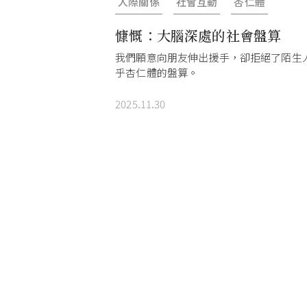
人際關係
社會互動
杏仁體
慷慨：大腦深處的社會盤算
我們願意向朋友伸出援手，卻拒絕了陌生
乎杏仁體的盤算。
2025.11.30