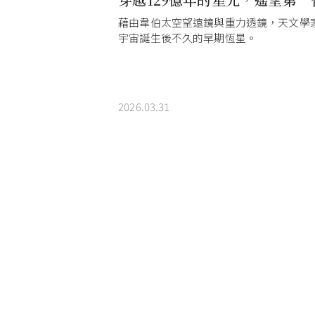
光時
藉由韋伯太空望遠鏡與重力透鏡，天文學
宇宙誕生後不久的早期恆星。
2026.03.31