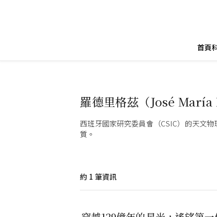
首頁
羅德里格茲（José María D
西班牙國家研究委員會（CSIC）的天文
質。
約
1
筆資訊
穿越129億年的星光，遙望第