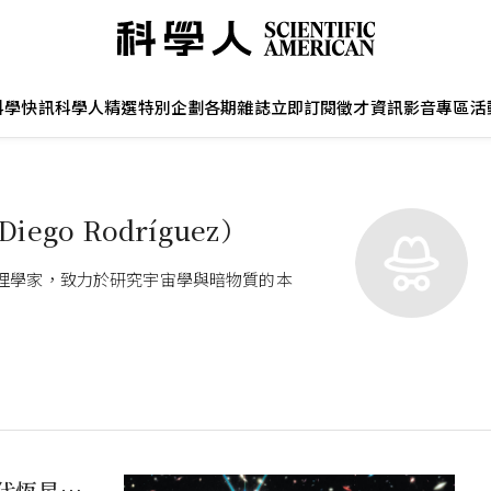
科學快訊
科學人精選
特別企劃
各期雜誌
立即訂閱
徵才資訊
影音專區
活
iego Rodríguez）
物理學家，致力於研究宇宙學與暗物質的本
一代恆星發