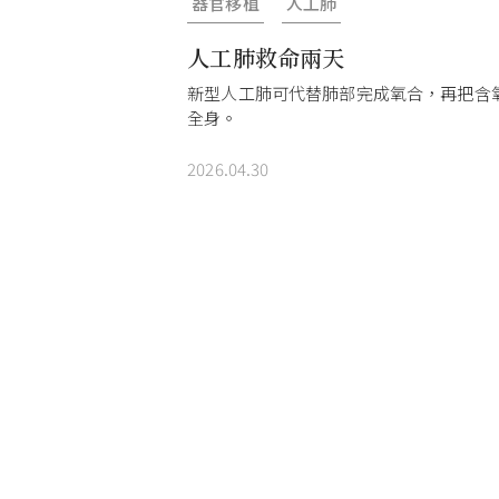
器官移植
人工肺
人工肺救命兩天
新型人工肺可代替肺部完成氧合，再把含
全身。
2026.04.30