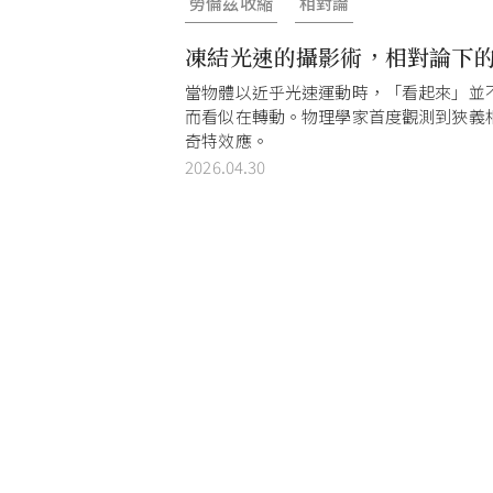
勞倫茲收縮
相對論
凍結光速的攝影術，相對論下
當物體以近乎光速運動時，「看起來」並
而看似在轉動。物理學家首度觀測到狹義
奇特效應。
2026.04.30