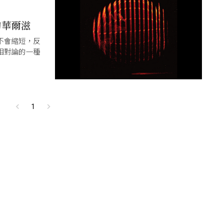
的華爾滋
不會縮短，反
相對論的一種
1