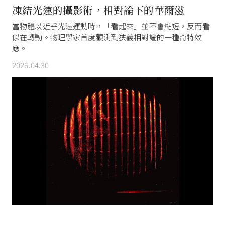
凍結光速的攝影術，相對論下的華爾滋
當物體以近乎光速運動時，「看起來」並不會縮短，反而看
似在轉動。物理學家首度觀測到狹義相對論的一種奇特效
應。
2026.04.30