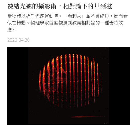
凍結光速的攝影術，相對論下的華爾滋
當物體以近乎光速運動時，「看起來」並不會縮短，反而看
似在轉動。物理學家首度觀測到狹義相對論的一種奇特效
應。
2026.04.30