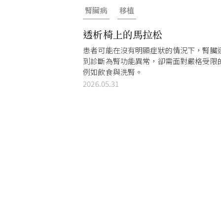
腎臟病
移植
透析椅上的馬拉松
患者可能在沒有明顯症狀的情況下，腎臟
到診斷為腎功能異常，卻需面對嚴格受限
例如飲食與洗腎。
2026.05.31