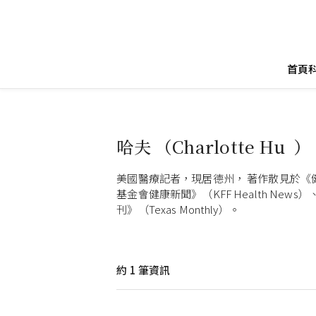
首頁
哈夫 （Charlotte Hu ）
美國醫療記者，現居德州， 著作散見於《健康事
基金會健康新聞》（KFF Health New
刊》（Texas Monthly）。
約
1
筆資訊