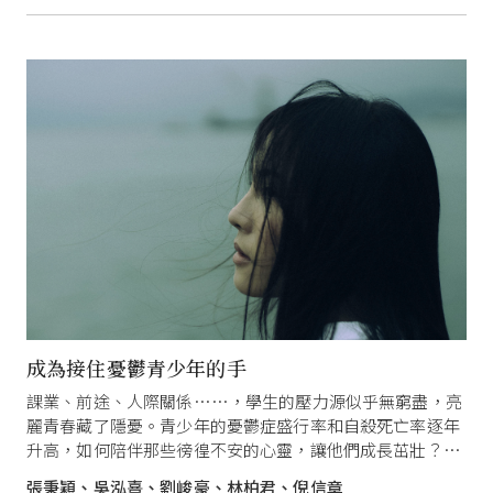
成為接住憂鬱青少年的手
課業、前途、人際關係……，學生的壓力源似乎無窮盡，亮
麗青春藏了隱憂。青少年的憂鬱症盛行率和自殺死亡率逐年
升高，如何陪伴那些徬徨不安的心靈，讓他們成長茁壯？需
要所有人一起來關心。
張秉穎、吳泓熹、劉峻豪、林柏君、倪信章