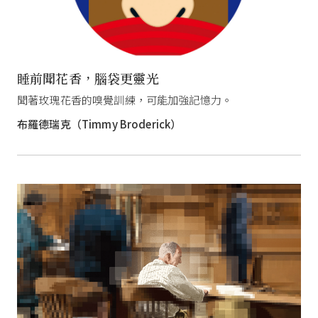
睡前聞花香，腦袋更靈光
聞著玫瑰花香的嗅覺訓練，可能加強記憶力。
布羅德瑞克（Timmy Broderick）