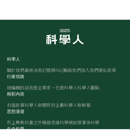
科學人
關於我們
最新消息
訂閱與FAQ
聯絡我們
加入我們
隱私政策
行家領路
總編輯的話
我是企業家，也是科學人
科學人觀點
精彩內容
封面故事
科學人新聞
特別企劃
科學人新鮮報
思想漫遊
形上集
教科書之外
機器思維
科學棋談
媒事多科學
生命科學