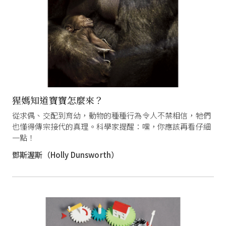
猩媽知道寶寶怎麼來？
從求偶、交配到育幼，動物的種種行為令人不禁相信，牠們
也懂得傳宗接代的真理。科學家提醒：嘿，你應該再看仔細
一點！
鄧斯渥斯（Holly Dunsworth）