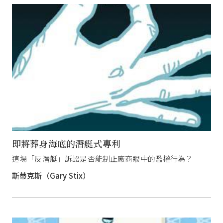
即將葬身海底的潛艇式專利
這場「反潛艇」訴訟是否能制止廠商眼中的濫權行為？
斯蒂克斯（Gary Stix）