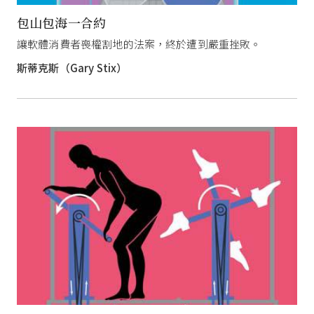
包山包海一合約
讓軟體消費者喪權割地的法案，終於遭到嚴重挫敗。
斯蒂克斯（Gary Stix）