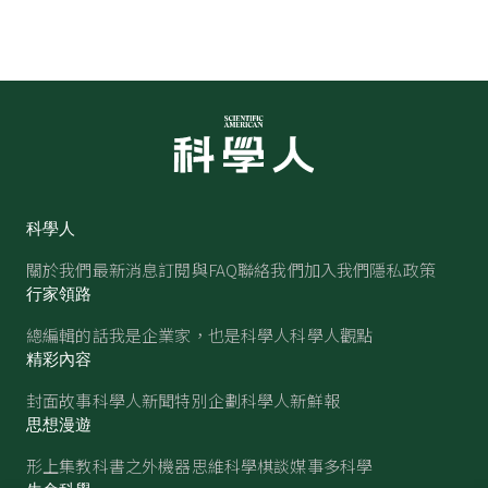
科學人
關於我們
最新消息
訂閱與FAQ
聯絡我們
加入我們
隱私政策
行家領路
總編輯的話
我是企業家，也是科學人
科學人觀點
精彩內容
封面故事
科學人新聞
特別企劃
科學人新鮮報
思想漫遊
形上集
教科書之外
機器思維
科學棋談
媒事多科學