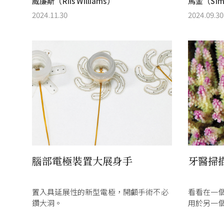
威廉斯（Riis Williams）
馬金（Simo
2024.11.30
2024.09.30
腦部電極裝置大展身手
牙醫掃
置入具延展性的新型電極，開顱手術不必
看看在一
鑽大洞。
用於另一