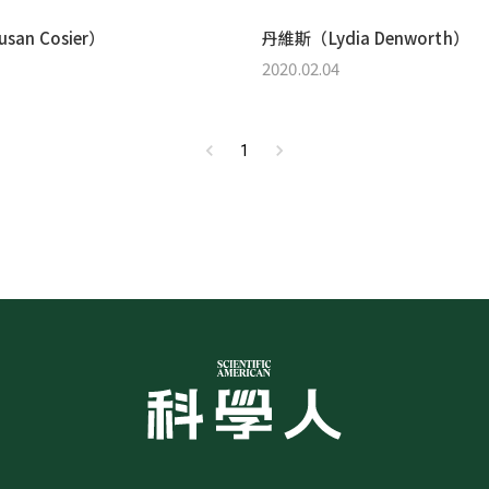
an Cosier）
丹維斯（Lydia Denworth）
2020.02.04
1