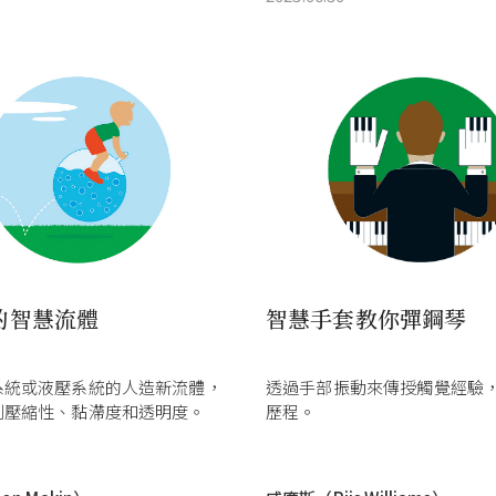
的智慧流體
智慧手套教你彈鋼琴
系統或液壓系統的人造新流體，
透過手部振動來傳授觸覺經驗
制壓縮性、黏滯度和透明度。
歷程。