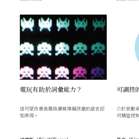
電玩有助於詞彙能力？
可調控
這可望改善高風險讀寫障礙孩童的語言認
介於氣動
知表現。
可精密控