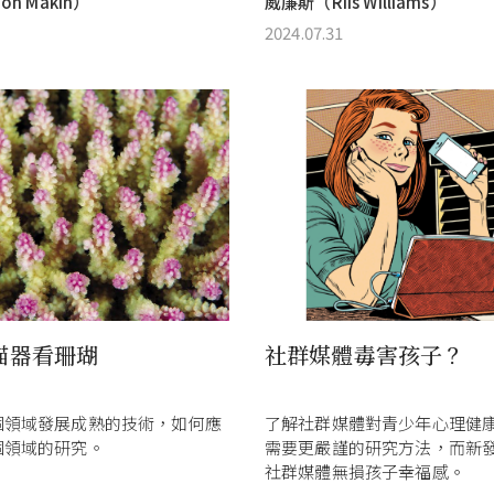
n Makin）
威廉斯（Riis Williams）
2024.07.31
描器看珊瑚
社群媒體毒害孩子？
個領域發展成熟的技術，如何應
了解社群媒體對青少年心理健
個領域的研究。
需要更嚴謹的研究方法，而新
社群媒體無損孩子幸福感。