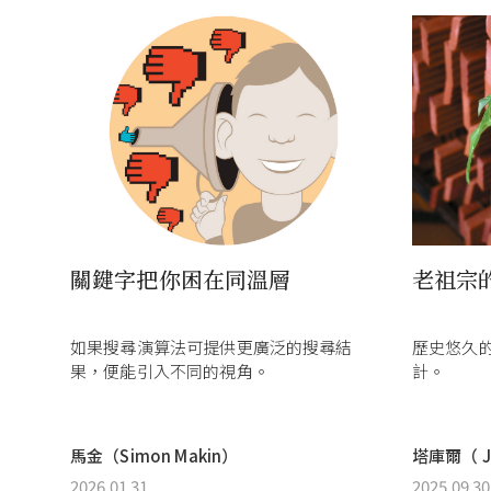
關鍵字把你困在同溫層
老祖宗
如果搜尋演算法可提供更廣泛的搜尋結
歷史悠久
果，便能引入不同的視角。
計。
馬金（Simon Makin）
塔庫爾（ Jy
2026.01.31
2025.09.30