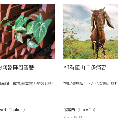
的陶器降溫智慧
AI看懂山羊多痛苦
的赤陶，成為無需電力的冷卻妙
在動物照護上，AI也有廣泛應
oti Thakur ）
涂露西（Lucy Tu）
2025.06.30