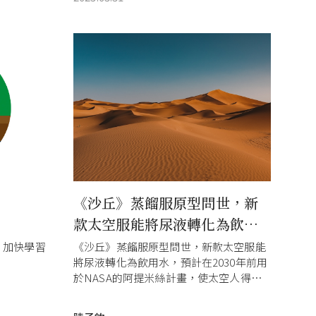
《沙丘》蒸餾服原型問世，新
款太空服能將尿液轉化為飲用
水
，加快學習
《沙丘》蒸餾服原型問世，新款太空服能
將尿液轉化為飲用水，預計在2030年前用
於NASA的阿提米絲計畫，使太空人得以
長時間漫步在月球。