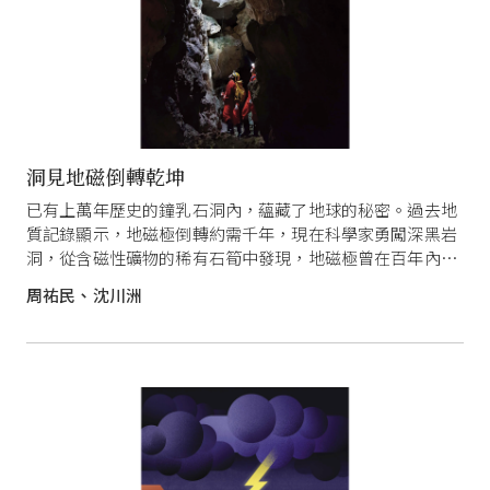
洞見地磁倒轉乾坤
已有上萬年歷史的鐘乳石洞內，蘊藏了地球的秘密。過去地
質記錄顯示，地磁極倒轉約需千年，現在科學家勇闖深黑岩
洞，從含磁性礦物的稀有石筍中發現，地磁極曾在百年內快
速倒轉！
周祐民、沈川洲