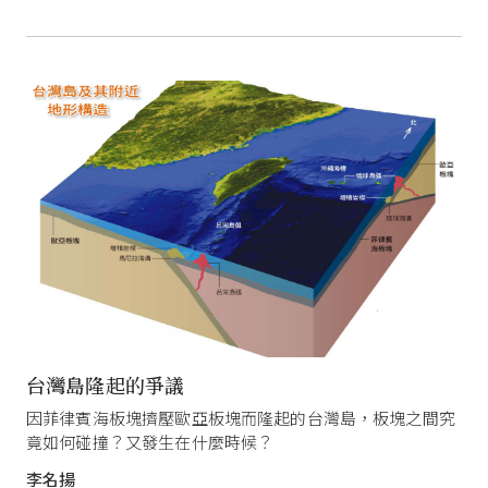
台灣島隆起的爭議
因菲律賓海板塊擠壓歐亞板塊而隆起的台灣島，板塊之間究
竟如何碰撞？又發生在什麼時候？
李名揚