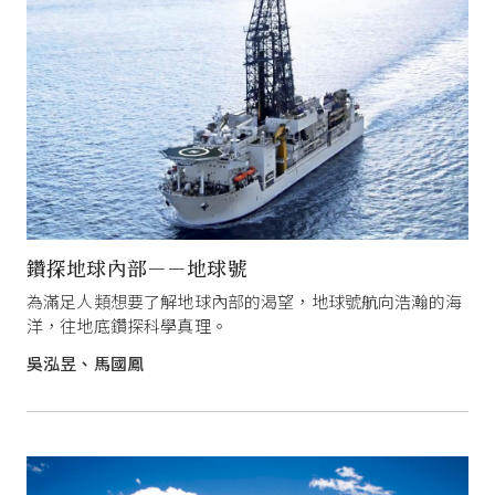
鑽探地球內部－－地球號
為滿足人類想要了解地球內部的渴望，地球號航向浩瀚的海
洋，往地底鑽探科學真理。
吳泓昱、馬國鳳