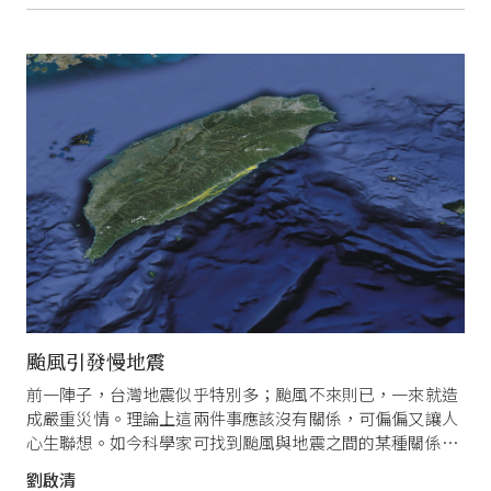
颱風引發慢地震
前一陣子，台灣地震似乎特別多；颱風不來則已，一來就造
成嚴重災情。理論上這兩件事應該沒有關係，可偏偏又讓人
心生聯想。如今科學家可找到颱風與地震之間的某種關係
了：颱風可以引發「慢地震」，而悄悄釋放地殼裡的能
劉啟清
量……