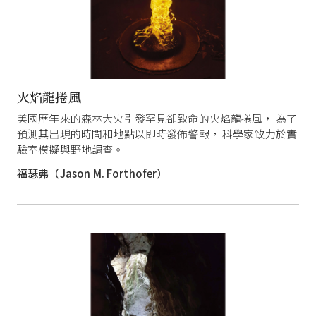
火焰龍捲風
美國歷年來的森林大火引發罕見卻致命的火焰龍捲風， 為了
預測其出現的時間和地點以即時發佈警報， 科學家致力於實
驗室模擬與野地調查。
福瑟弗（Jason M. Forthofer）