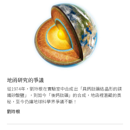
地函研究的爭議
從1974年，劉玲根在實驗室中合成出「具鈣鈦礦結晶形的鎂
鐵矽酸鹽」，到如今「後鈣鈦礦」的合成，地函裡潛藏的奧
秘，至今仍讓地球科學界爭議不斷！
劉玲根