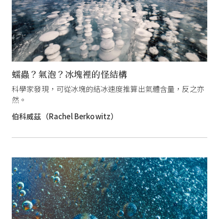
蠕蟲？氣泡？冰塊裡的怪結構
科學家發現，可從冰塊的結冰速度推算出氣體含量，反之亦
然。
伯科威茲（Rachel Berkowitz）