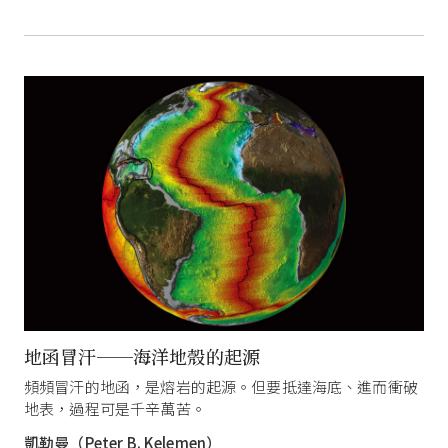
地函冒汗──海洋地殼的起源
頻頻冒汗的地函，是熔岩的起源。但要抵達海底、進而衝破
地表，過程可是千辛萬苦。
凱勒曼（Peter B. Kelemen）