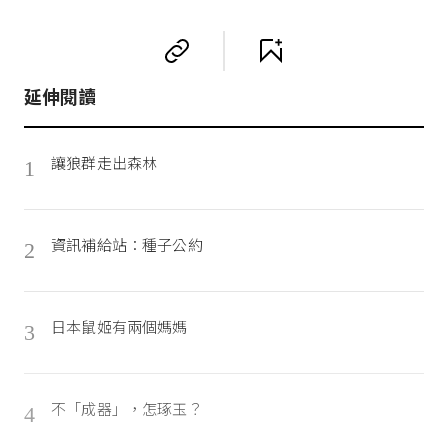
延伸閱讀
讓狼群走出森林
1
資訊補給站：種子公約
2
日本鼠姬有兩個媽媽
3
不「成器」，怎琢玉？
4