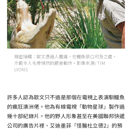
親密接觸：歐文憑過人膽識，在鱷魚張口可及之處，
示範令人毛骨悚然的餵食動作。影像來源/ TIM
LYONS
許多人認為歐文只不過是那個在電視上表演馴鱷魚
的瘋狂澳洲佬。他為有線電視「動物星球」製作過
幾十部紀錄片。他的野人形象甚至在美國聯邦快遞
公司的廣告片裡、艾迪墨菲「怪醫杜立德2」的預