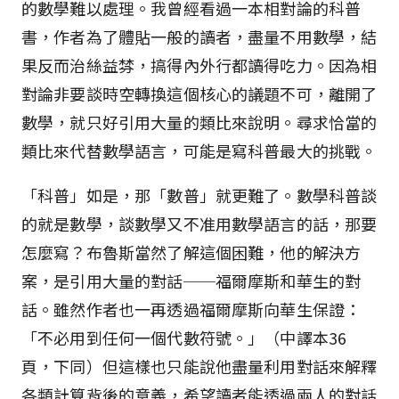
的數學難以處理。我曾經看過一本相對論的科普
書，作者為了體貼一般的讀者，盡量不用數學，結
果反而治絲益棼，搞得內外行都讀得吃力。因為相
對論非要談時空轉換這個核心的議題不可，離開了
數學，就只好引用大量的類比來說明。尋求恰當的
類比來代替數學語言，可能是寫科普最大的挑戰。
「科普」如是，那「數普」就更難了。數學科普談
的就是數學，談數學又不准用數學語言的話，那要
怎麼寫？布魯斯當然了解這個困難，他的解決方
案，是引用大量的對話──福爾摩斯和華生的對
話。雖然作者也一再透過福爾摩斯向華生保證：
「不必用到任何一個代數符號。」（中譯本36
頁，下同）但這樣也只能說他盡量利用對話來解釋
各類計算背後的意義，希望讀者能透過兩人的對話