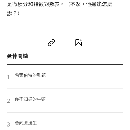
是微積分和指數對數表。（不然，他還能怎麼
辦？）
延伸閱讀
希爾伯特的難題
1
你不知道的牛頓
2
惡向膽邊生
3