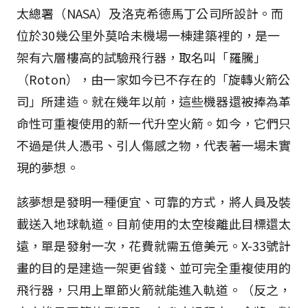
太總署（NASA）及洛克希德馬丁公司所設計。而
位於30幾公里外莫哈未機場一棟建築裡的，是一
架有六層樓高的試驗飛行器，取名叫「羅騰」
（Roton），由一家如今已不存在的「旋轉火箭公
司」所建造。就在幾年以前，這些機器還被捧為革
命性可重複使用的新一代升空火箭。如今，它們只
不過是供人憑弔、引人傷感之物，代表著一場未實
現的夢想。
該夢想是發明一種便宜、可靠的方式，將人員及裝
載送入地球軌道。目前使用的太空梭離此目標還太
遠，單是發射一次，花費就需五億美元。X-33號計
畫的目的是建造一架更省錢、並可完全重複使用的
飛行器，只用上單節火箭就能進入軌道。（反之，