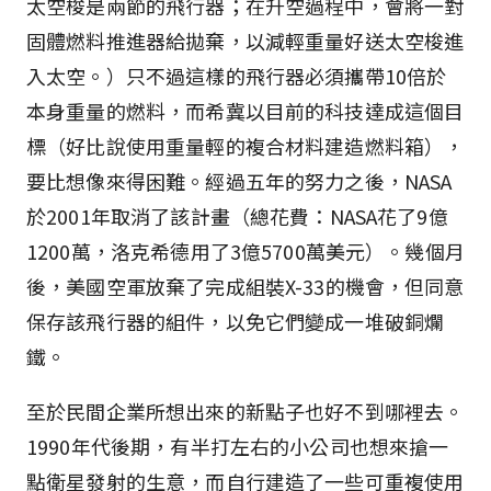
太空梭是兩節的飛行器；在升空過程中，會將一對
固體燃料推進器給拋棄，以減輕重量好送太空梭進
入太空。）只不過這樣的飛行器必須攜帶10倍於
本身重量的燃料，而希冀以目前的科技達成這個目
標（好比說使用重量輕的複合材料建造燃料箱），
要比想像來得困難。經過五年的努力之後，NASA
於2001年取消了該計畫（總花費：NASA花了9億
1200萬，洛克希德用了3億5700萬美元）。幾個月
後，美國空軍放棄了完成組裝X-33的機會，但同意
保存該飛行器的組件，以免它們變成一堆破銅爛
鐵。
至於民間企業所想出來的新點子也好不到哪裡去。
1990年代後期，有半打左右的小公司也想來搶一
點衛星發射的生意，而自行建造了一些可重複使用