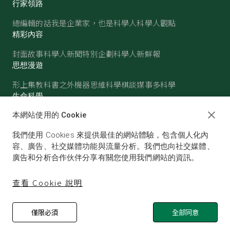
行家領路
總編輯的話
我是企業家，也是科學人
科學人觀點
精彩內容
封面故事
科學人新聞
特別企劃
科學人新鮮報
思想漫遊
形上集
教科書之外
機器思維
科學棋談
媒事多科學
生命科學
醫學
古生物
心理學
生態學
本網站使用的 Cookie
物質世界
我們使用 Cookies 來提供最佳的網站體驗，包含個人化內
物理
化學
地球科學
天文
容、廣告、社交媒體功能與流量分析。我們也向社交媒體、
廣告和分析合作伙伴分享有關您使用我們網站的資訊。
查看 Cookie 說明
僅限必須
全部同意
© SCIENTIFIC AMERICAN, A DIVISION OF NATURE
AMERICA, INC.ALL RIGHTS RESERVED.