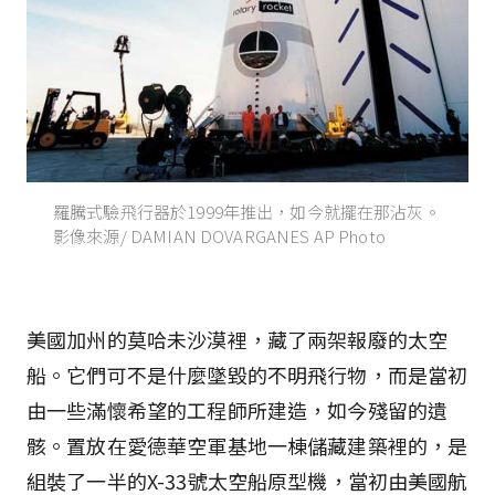
羅騰式驗飛行器於1999年推出，如今就擺在那沾灰。
影像來源/ DAMIAN DOVARGANES AP Photo
美國加州的莫哈未沙漠裡，藏了兩架報廢的太空
船。它們可不是什麼墜毀的不明飛行物，而是當初
由一些滿懷希望的工程師所建造，如今殘留的遺
骸。置放在愛德華空軍基地一棟儲藏建築裡的，是
組裝了一半的X-33號太空船原型機，當初由美國航