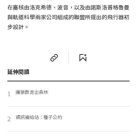
在審核由洛克希德、波音，以及由諾斯洛普格魯曼
與軌道科學兩家公司組成的聯盟所提出的飛行器初
步設計。
延伸閱讀
讓狼群走出森林
1
資訊補給站：種子公約
2