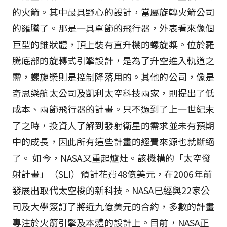
的火箭。其中最具野心的設計，當屬旋轉火箭公司
的羅騰了。那是一具單節的飛行器，外表看來像個
巨型的錐狀體，頂上裝有直升機的螺旋槳。位於羅
騰底部的旋轉式引擎設計，是為了升空進入軌道之
需，螺旋槳則是控制降落用的。其他的公司，像是
奇思樂航太公司及凱利太空科技兩家，則提出了低
成本、兩節飛行器的計畫。只不過到了上一世紀末
了之時，投資人了解到發射衛星的需求並未有預期
中的成長，因此所有這些計畫的經費來源也就斷絕
了。 如今，NASA又重起爐灶。該機構的「太空發
射計畫」（SLI）預計花費48億美元，在2006年前
發展出取代太空梭的新科技。NASA已經與22家公
司及大學簽訂了將近九億美元的合約，多數的計畫
專注於火箭引擎及本體的設計上。目前，NASA正