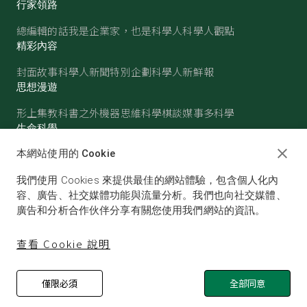
行家領路
總編輯的話
我是企業家，也是科學人
科學人觀點
精彩內容
封面故事
科學人新聞
特別企劃
科學人新鮮報
思想漫遊
形上集
教科書之外
機器思維
科學棋談
媒事多科學
生命科學
醫學
古生物
心理學
生態學
本網站使用的 Cookie
物質世界
我們使用 Cookies 來提供最佳的網站體驗，包含個人化內
物理
化學
地球科學
天文
容、廣告、社交媒體功能與流量分析。我們也向社交媒體、
廣告和分析合作伙伴分享有關您使用我們網站的資訊。
查看 Cookie 說明
僅限必須
全部同意
© SCIENTIFIC AMERICAN, A DIVISION OF NATURE
AMERICA, INC.ALL RIGHTS RESERVED.