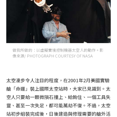
做我所做的：以虛擬實境控制機器太空人的動作。影
像來源/ PHOTOGRAPH COURTESY OF NASA
太空漫步令人注目的程度，在2001年2月美國實驗
艙「命運」裝上國際太空站時，大家已見識到。太
空人只要給一顆微隕石撞上、給鉤住、一個工具失
靈、甚至一次失足，都可能萬劫不復。不過，太空
站初步組裝完成後，日後建造與修理需要的艙外活