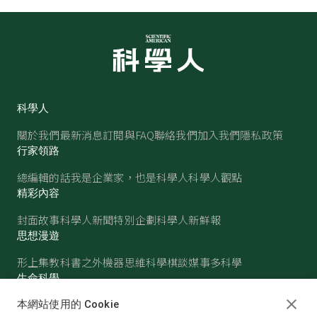
科學人
關於我們
最新消息
訂閱與FAQ
聯絡我們
加入我們
隱私政策
行家領路
總編輯的話
我是企業家，也是科學人
科學人觀點
精彩內容
封面故事
科學人新聞
特別企劃
科學人新鮮報
思想漫遊
形上集
教科書之外
機器思維
科學棋談
媒事多科學
生命科學
醫學
古生物
心理學
生態學
本網站使用的 Cookie