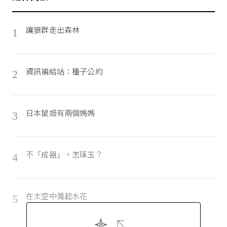
讓狼群走出森林
1
資訊補給站：種子公約
2
日本鼠姬有兩個媽媽
3
不「成器」，怎琢玉？
4
在太空中濺起水花
5