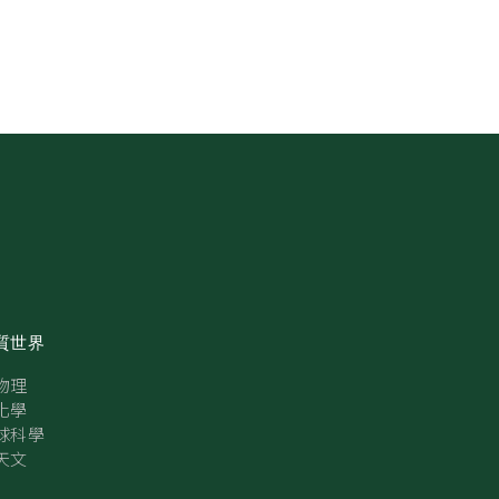
質世界
物理
化學
球科學
天文