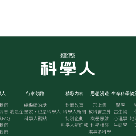
學人
行家領路
精彩內容
思想漫遊
生命科學
物
我們
總編輯的話
封面故事
形上集
醫學
消息
我是企業家，也是科學人
科學人新聞
教科書之外
古生物
FAQ
科學人觀點
特別企劃
機器思維
心理學
地
我們
科學人新鮮報
科學棋談
生態學
我們
媒事多科學