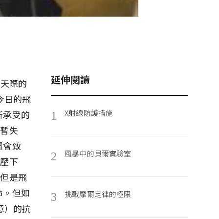
延伸閱讀
翔天際的
今日的飛
X射線防護措施
所承受的
1
短暫失
還會致
風暴中的貝爾實驗室
2
擠壓下
，但是飛
命。但如
挑戰摩爾定律的極限
3
意）的抗