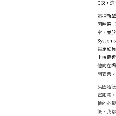
G衣，這
這種新型
因哈德（
家，並於1
Syst
讓駕駛
上校最
他向在
開支票
萊因哈德
軍服務。
牠的心
後，我