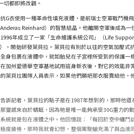
一切都即將改觀。
抗G衣使用一種革命性填充液體，是前瑞士空軍戰鬥機
Anderas Reinhard）的智慧結晶。他離開空軍後成為
996年成立了一家「生命維護系統公司」（Life Suppor
ems），開始研發萊貝拉。萊貝拉有別於以往的空氣加壓式
員全身包裹在液體中，就如胎兒在子宮裡所受到的保護一
近在加州愛德華空軍基地試用這身新衣後，對它的效能非
場的萊貝拉團隊人員表示，如果他們願把那衣服賣給他，
。
告訴記者，萊貝拉的點子是在1987年想到的，那時他還
那靈感來自於蜻蜓，因為牠是唯一能夠承受30G重力的
臟系統就是包在液體之中。他回憶說︰「每回於空中纏鬥
都極度疲倦，那時我就會幻想，整個駕駛艙充滿了與血液