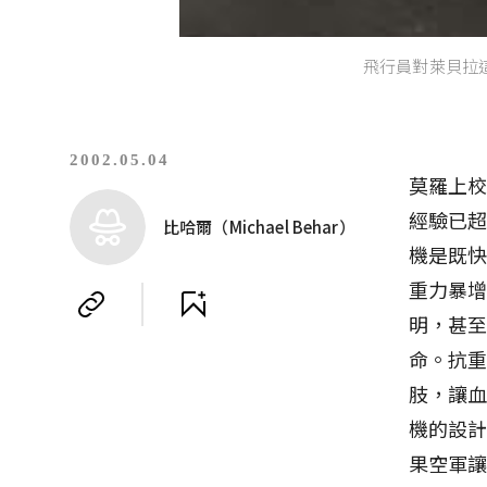
飛行員對萊貝拉
2002.05.04
莫羅上校
經驗已超
比哈爾（Michael Behar）
機是既
重力暴增
明，甚
命。抗重
肢，讓血
機的設
果空軍讓