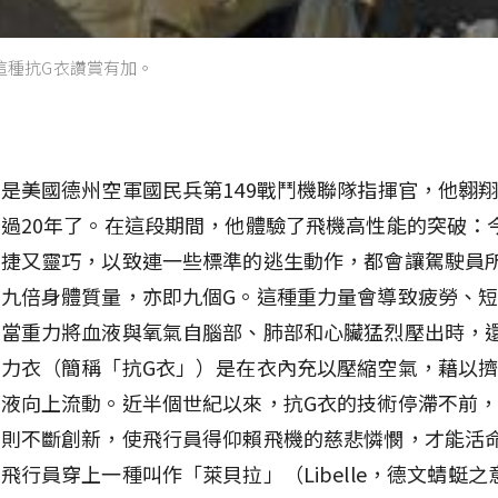
這種抗G衣讚賞有加。
是美國德州空軍國民兵第149戰鬥機聯隊指揮官，他翱
過20年了。在這段期間，他體驗了飛機高性能的突破：
快捷又靈巧，以致連一些標準的逃生動作，都會讓駕駛員
九倍身體質量，亦即九個G。這種重力量會導致疲勞、
至當重力將血液與氧氣自腦部、肺部和心臟猛烈壓出時，
力衣（簡稱「抗G衣」）是在衣內充以壓縮空氣，藉以
液向上流動。近半個世紀以來，抗G衣的技術停滯不前
計則不斷創新，使飛行員得仰賴飛機的慈悲憐憫，才能活
飛行員穿上一種叫作「萊貝拉」（Libelle，德文蜻蜓之