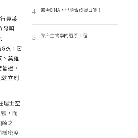
無需DNA，也能合成蛋白質！
4
飛行員萊
一位發明
臨床生物學的還原工程
5
t
抗G衣，它
樣。莫羅
常著迷，
他就立刻
在瑞士空
動物，而
訓練之
同樣密度