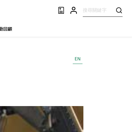
動回顧
EN
！