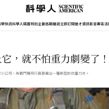
科學快訊
科學人精選
特別企劃
各期雜誌
立即訂閱
徵才資訊
影音專區
活
上它，就不怕重力劇變了
家小公司，為戰鬥機飛行員發展出一種新型的抗重力衣。