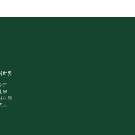
質世界
物理
化學
球科學
天文