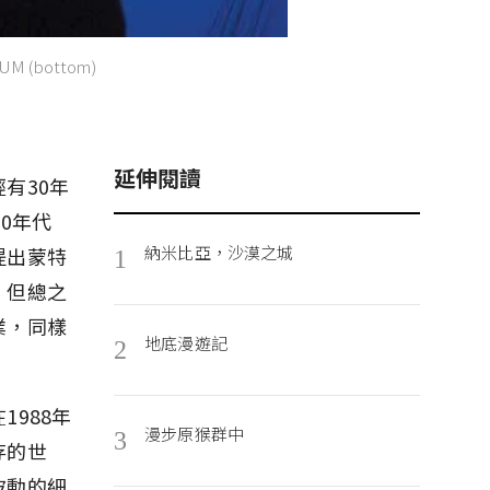
UM (bottom)
延伸閱讀
有30年
0年代
納米比亞，沙漠之城
提出蒙特
1
。但總之
業，同樣
地底漫遊記
2
988年
漫步原猴群中
3
存的世
波動的細