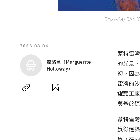
影像來源/ RANDY W
2003.08.04
蒙特雷灣
霍洛韋（Marguerite
的光景，
Holloway）
初，因
雷灣的
罐頭工
奠基於
蒙特雷灣
贏得建
界，在