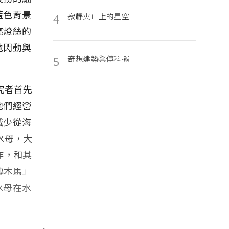
藍色背景
寂靜火山上的星空
4
亮燈絲的
地閃動與
奇想建築與傅科擺
5
究者首先
他們經營
減少從海
水母，大
作，和其
轉木馬」
水母在水