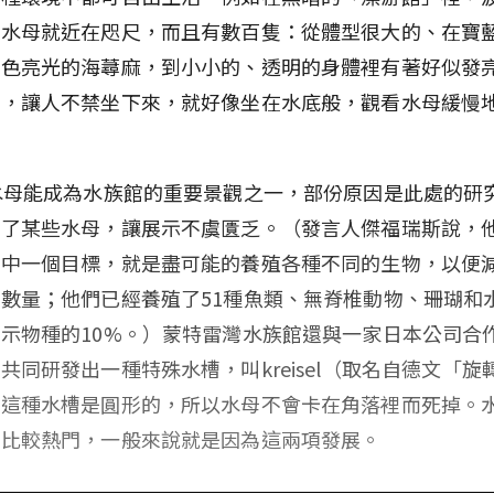
亮水母就近在咫尺，而且有數百隻：從體型很大的、在寶
橘色亮光的海蕁麻，到小小的、透明的身體裡有著好似發
母，讓人不禁坐下來，就好像坐在水底般，觀看水母緩慢
水母能成為水族館的重要景觀之一，部份原因是此處的研
殖了某些水母，讓展示不虞匱乏。（發言人傑福瑞斯說，
其中一個目標，就是盡可能的養殖各種不同的生物，以便
數量；他們已經養殖了51種魚類、無脊椎動物、珊瑚和
示物種的10%。）蒙特雷灣水族館還與一家日本公司合
共同研發出一種特殊水槽，叫kreisel（取名自德文「旋
，這種水槽是圓形的，所以水母不會卡在角落裡而死掉。
得比較熱門，一般來說就是因為這兩項發展。