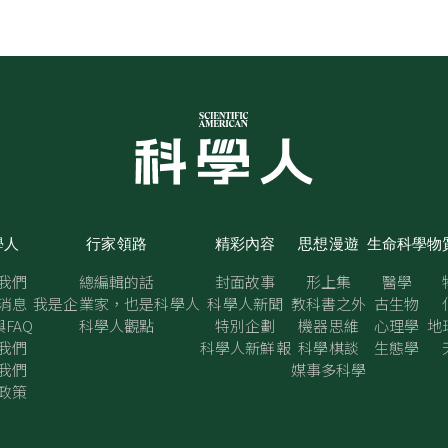
學人
行家領路
精彩內容
思想漫遊
生命科學
物
我們
總編輯的話
封面故事
形上集
醫學
消息
我是企業家，也是科學人
科學人新聞
教科書之外
古生物
FAQ
科學人觀點
特別企劃
機器思維
心理學
地
我們
科學人新鮮報
科學棋談
生態學
我們
媒事多科學
政策