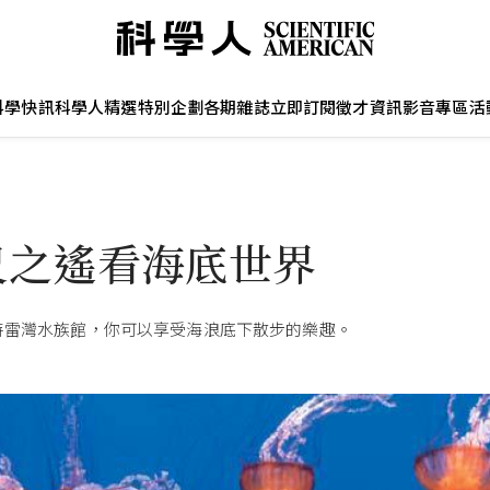
科學快訊
科學人精選
特別企劃
各期雜誌
立即訂閱
徵才資訊
影音專區
活
尺之遙看海底世界
特雷灣水族館，你可以享受海浪底下散步的樂趣。