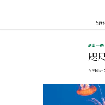
首頁
到此一遊
咫
在美國蒙