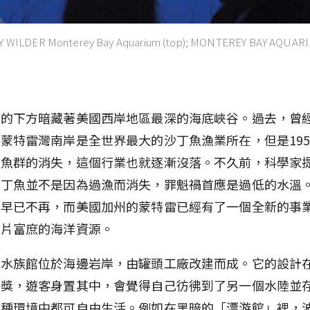
ILDER Monterey Bay Aquarium (top); MONTEREY BAY AQUARI
的下方暗藏著美國西岸地區最深的海底峽谷。過去，曾經
蒙特雷灣南岸是全世界最大的沙丁魚漁業所在，但是195
為魚群的消失，這個行業也就逐漸沒落。不久前，科學家
沙丁魚並不是因為過漁而消失，罪魁禍首應是過低的水溫
廠早已不再，而美國加州的蒙特雷已經有了一個全新的事
這片富庶的海洋資源。
水族館位於海邊岩岸，由罐頭工廠改建而成。它的設計在1
築獎，遊客身置其中，會覺得自己彷彿到了另一個水陸並
兩種環境中都可自由生活。例如在黑暗的「漂游館」裡，