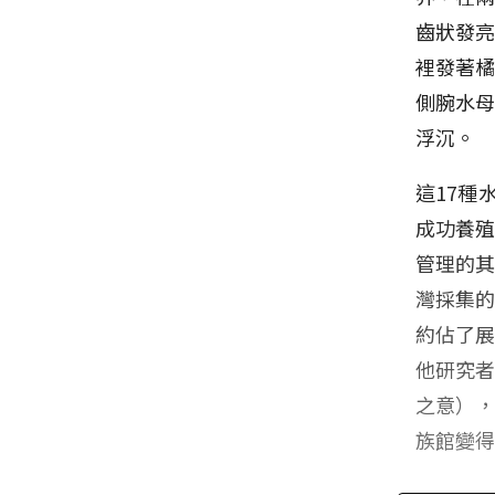
齒狀發
裡發著
側腕水
浮沉。
這17種
成功養
管理的
灣採集的
約佔了展
他研究者
之意）
族館變