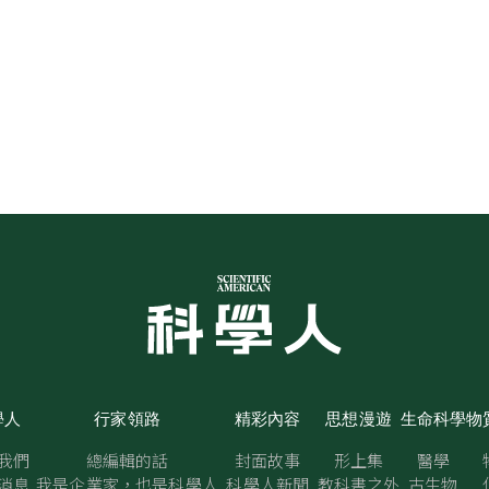
學人
行家領路
精彩內容
思想漫遊
生命科學
物
我們
總編輯的話
封面故事
形上集
醫學
消息
我是企業家，也是科學人
科學人新聞
教科書之外
古生物