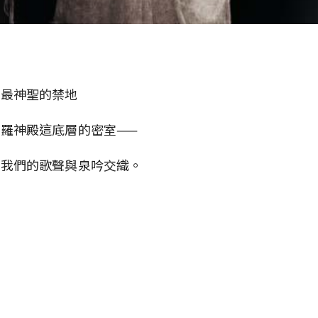
廟最神聖的禁地
羅神殿這底層的密室——
，我們的歌聲與泉吟交織。