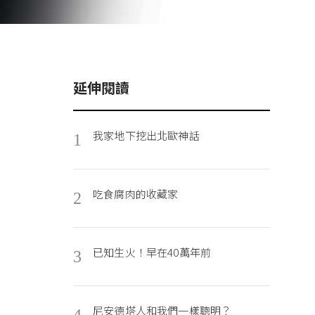
延伸閱讀
我家地下挖出北歐神話
1
吃食腐肉的收藏家
2
已知生火！早在40萬年前
3
尼安德塔人和我們一樣聰明？
4