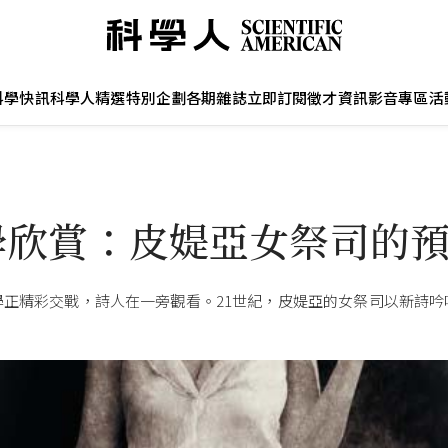
科學快訊
科學人精選
特別企劃
各期雜誌
立即訂閱
徵才資訊
影音專區
活
學欣賞：皮媞亞女祭司的
學正精彩交戰，詩人在一旁觀看。21世紀，皮媞亞的女祭司以新詩吟