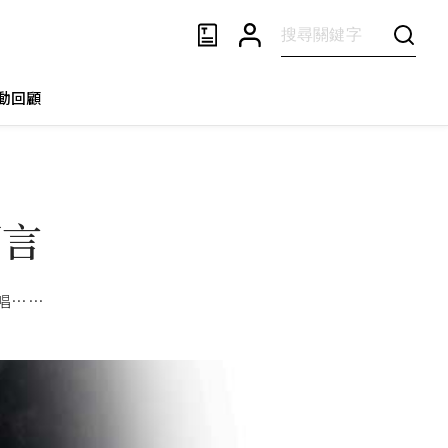
動回顧
預言
唱……