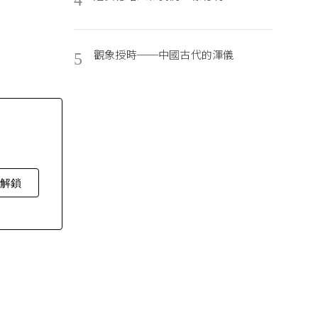
觀象授時──中國古代的渾儀
5
費解鎖