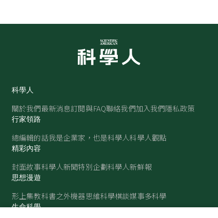
科學人
關於我們
最新消息
訂閱與FAQ
聯絡我們
加入我們
隱私政策
行家領路
總編輯的話
我是企業家，也是科學人
科學人觀點
精彩內容
封面故事
科學人新聞
特別企劃
科學人新鮮報
思想漫遊
形上集
教科書之外
機器思維
科學棋談
媒事多科學
生命科學