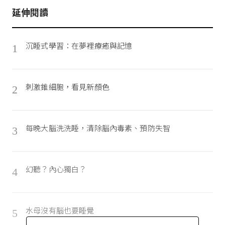
延伸閱讀
沉睡式學習：在夢裡療癒與記憶
1
刺激錐細胞，看見新顏色
2
每晚大腦洗洗睡，清除腦內毒素、預防失智
3
幻聽？內心獨白？
4
水母沒有腦也要睡覺
5