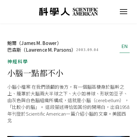
鮑爾（James M. Bower）
EN
巴森斯（Lawrence M. Parsons）
2003.09.04
神經科學
小腦一點都不小
小腦小檔案 在我們頭顱的後方，有一個腦區棲身於腦幹之
上、籠罩於大腦兩大半球之下、大小如棒球、形狀如豆子、
由灰色與白色腦組織所構成，這就是小腦（cerebellum），
「比較小的腦」。 這段描述得恰如其份的開場白，出自1958
年刊登於Scientific American一篇介紹小腦的文章。美國西
北