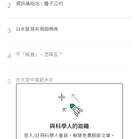
資訊補給站：種子公約
2
日本鼠姬有兩個媽媽
3
不「成器」，怎琢玉？
4
在太空中濺起水花
5
與科學人的距離
登入/註冊科學人會員，解鎖免費額度文章。