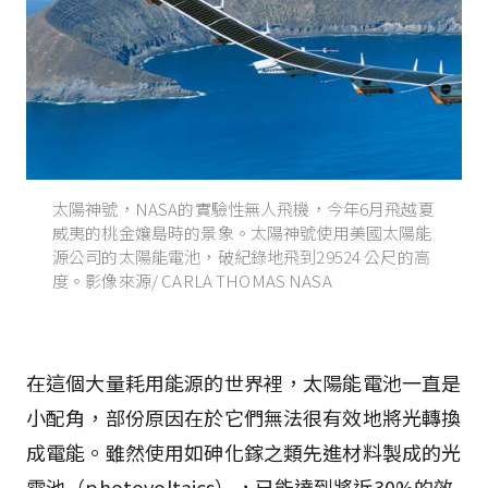
太陽神號，NASA的實驗性無人飛機，今年6月飛越夏
威夷的桃金孃島時的景象。太陽神號使用美國太陽能
源公司的太陽能電池，破紀錄地飛到29524 公尺的高
度。影像來源/ CARLA THOMAS NASA
在這個大量耗用能源的世界裡，太陽能電池一直是
小配角，部份原因在於它們無法很有效地將光轉換
成電能。雖然使用如砷化鎵之類先進材料製成的光
電池（photovoltaics），已能達到將近30%的效