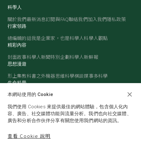
科學人
關於我們
最新消息
訂閱與FAQ
聯絡我們
加入我們
隱私政策
行家領路
總編輯的話
我是企業家，也是科學人
科學人觀點
精彩內容
封面故事
科學人新聞
特別企劃
科學人新鮮報
思想漫遊
形上集
教科書之外
機器思維
科學棋談
媒事多科學
生命科學
醫學
古生物
心理學
生態學
本網站使用的 Cookie
物質世界
我們使用 Cookies 來提供最佳的網站體驗，包含個人化內
物理
化學
地球科學
天文
容、廣告、社交媒體功能與流量分析。我們也向社交媒體、
廣告和分析合作伙伴分享有關您使用我們網站的資訊。
查看 Cookie 說明