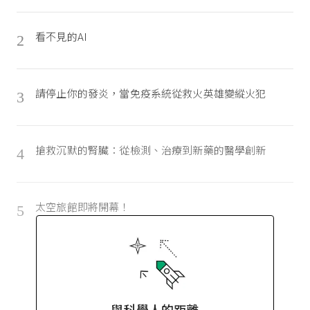
看不見的AI
2
請停止你的發炎，當免疫系統從救火英雄變縱火犯
3
搶救沉默的腎臟：從檢測、治療到新藥的醫學創新
4
太空旅館即將開幕！
5
與科學人的距離