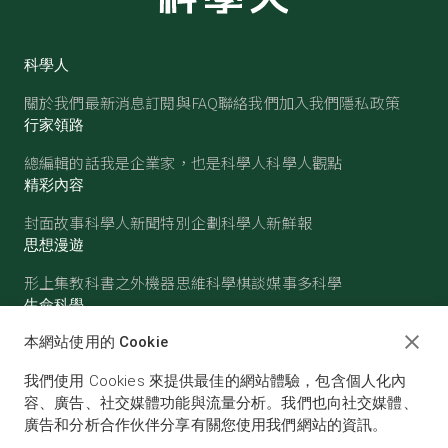
科學人
關於我們
最新消息
訂閱與FAQ
聯絡我們
加入我們
隱私政策
行家領路
總編輯的話
我是企業家，也是科學人
科學人觀點
精彩內容
封面故事
科學人新聞
特別企劃
科學人新鮮報
思想漫遊
形上集
教科書之外
機器思維
科學棋談
媒事多科學
生命科學
醫學
古生物
心理學
生態學
本網站使用的 Cookie
物質世界
我們使用 Cookies 來提供最佳的網站體驗，包含個人化內
物理
化學
地球科學
天文
容、廣告、社交媒體功能與流量分析。我們也向社交媒體、
廣告和分析合作伙伴分享有關您使用我們網站的資訊。