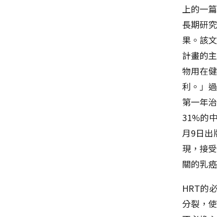
上的一篇
長期研究
果。該
計畫的主
物用在
利。」
第一年治
31%的
月9日出
現，接受
關的乳
HRT的
分裂，