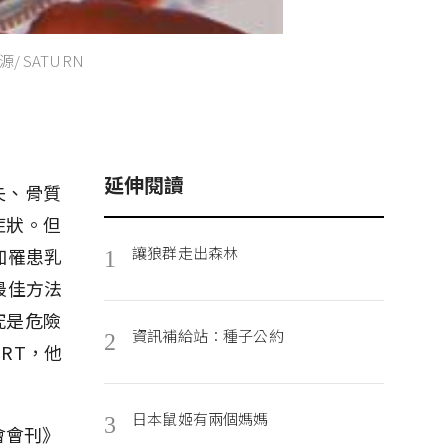
SATURN
延伸閱讀
失、骨質
症狀。但
讓狼群走出森林
加罹患乳
1
最佳方法
究是危險
資訊補給站：種子公約
2
RT，他
日本鼠姬有兩個媽媽
3
會會刊》