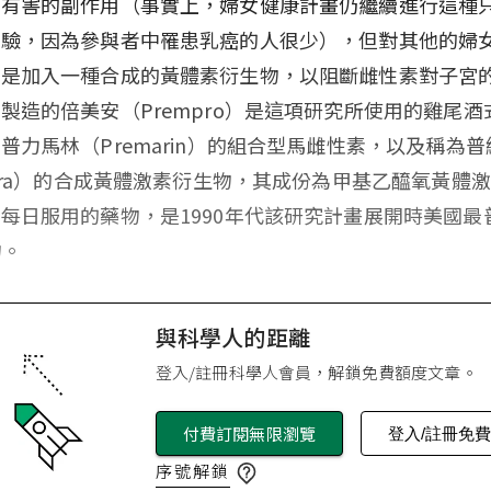
心有害的副作用（事實上，婦女健康計畫仍繼續進行這種
實驗，因為參與者中罹患乳癌的人很少），但對其他的婦
道是加入一種合成的黃體素衍生物，以阻斷雌性素對子宮
製造的倍美安（Prempro）是這項研究所使用的雞尾酒
普力馬林（Premarin）的組合型馬雌性素，以及稱為普
vera）的合成黃體激素衍生物，其成份為甲基乙醯氧黃體
每日服用的藥物，是1990年代該研究計畫展開時美國最
物。
與科學人的距離
登入/註冊科學人會員，解鎖免費額度文章。
付費訂閱無限瀏覽
登入/註冊免
序號解鎖