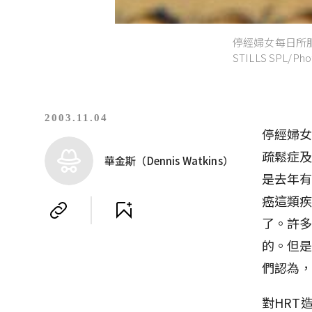
停經婦女每日所服
STILLS SPL/Phot
2003.11.04
停經婦
疏鬆症
華金斯（Dennis Watkins）
是去年有
癌這類疾
了。許
的。但是
們認為
對HRT