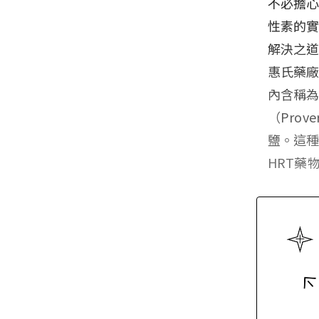
不必擔
性素的
解決之
惠氏藥廠
內含稱為
（Pro
鹽。這種
HRT藥