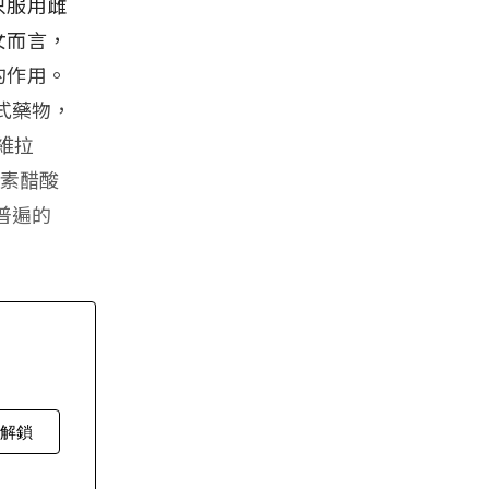
只服用雌
女而言，
的作用。
式藥物，
維拉
激素醋酸
普遍的
費解鎖