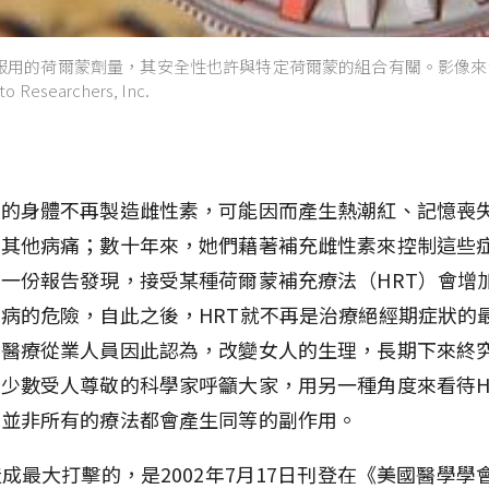
用的荷爾蒙劑量，其安全性也許與特定荷爾蒙的組合有關。影像來源/ 
o Researchers, Inc.
女的身體不再製造雌性素，可能因而產生熱潮紅、記憶喪
及其他病痛；數十年來，她們藉著補充雌性素來控制這些
一份報告發現，接受某種荷爾蒙補充療法（HRT）會增
病的危險，自此之後，HRT就不再是治療絕經期症狀的
多醫療從業人員因此認為，改變女人的生理，長期下來終
少數受人尊敬的科學家呼籲大家，用另一種角度來看待H
，並非所有的療法都會產生同等的副作用。
造成最大打擊的，是2002年7月17日刊登在《美國醫學學