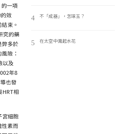
）的一項
物的效
不「成器」，怎琢玉？
4
前結束。
們研究的藥
在太空中濺起水花
5
是弊多於
的風險：
險以及
02年8
報導也發
HRT相
子宮細胞
雌性素而