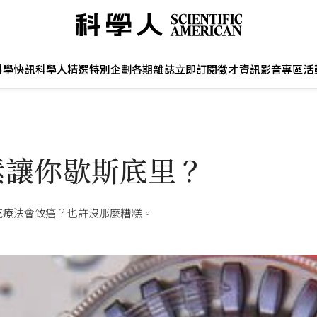
科學快訊
科學人精選
特別企劃
各期雜誌
立即訂閱
徵才資訊
影音專區
活
素讓你歇斯底里？
充療法會致癌？也許沒那麼糟糕。