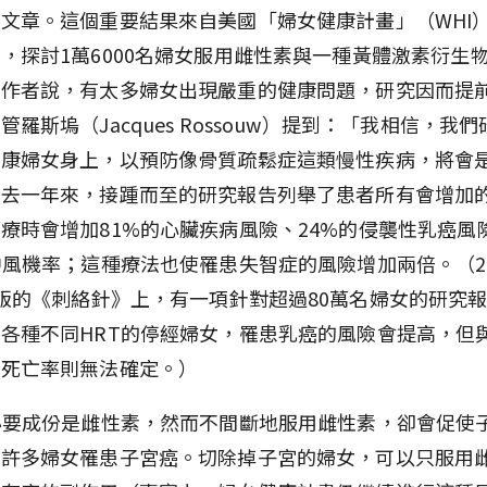
文章。這個重要結果來自美國「婦女健康計畫」（WHI
，探討1萬6000名婦女服用雌性素與一種黃體激素衍生
文作者說，有太多婦女出現嚴重的健康問題，研究因而提
管羅斯塢（Jacques Rossouw）提到：「我相信，我
健康婦女身上，以預防像骨質疏鬆症這類慢性疾病，將會
過去一年來，接踵而至的研究報告列舉了患者所有會增加
療時會增加81%的心臟疾病風險、24%的侵襲性乳癌風
中風機率；這種療法也使罹患失智症的風險增加兩倍。（20
版的《刺絡針》上，有一項針對超過80萬名婦女的研究
各種不同HRT的停經婦女，罹患乳癌的風險會提高，但與
癌死亡率則無法確定。）
必要成份是雌性素，然而不間斷地服用雌性素，卻會促使
使許多婦女罹患子宮癌。切除掉子宮的婦女，可以只服用