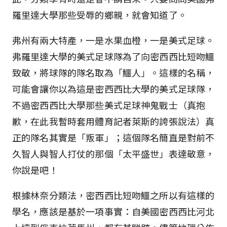
羅里達大學那些受辱的鄉親，就會知道了。
弗州有兩大特產，一是水果血橙，一是美式足球。
弗羅里達大學的美式足球隊為了向密西西比短吻鱷
致敬，將球隊的隊名取為「鱷人」。這樣的名稱，
可能會讓你以為這是密西西比大學的美式足球隊，
不過密西西比大學那些美式足球神鬼戰士（真抱
歉，在此我暫時套用體育記者萊斯的誇張說法）真
正的隊名其實是「叛軍」；這個隊名簡直是對前不
久智人與智人打仗的那個「太平盛世」表達敬意，
你說是吧！
根據林奈分類法，密西西比短吻鱷之所以有這樣的
學名，應該是基於一項事實：自美國密西西比河北