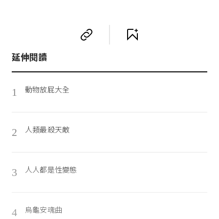
延伸閱讀
動物放屁大全
1
人類最殺天敵
2
人人都是性變態
3
烏龜安魂曲
4