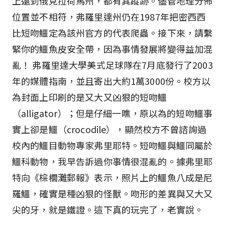
上遠到俄克拉荷馬州，都有其蹤跡。儘管地理分佈
位置並不相符，弗羅里達州仍在1987年把密西西
比短吻鱷定為該州官方的代表爬蟲。接下來，請繫
緊你的鱷魚皮安全帶，因為事情發展將變得益加混
亂！ 弗羅里達大學美式足球隊在7月底發行了2003
年的媒體指南，並且寄出大約1萬3000份。校方以
為封面上印刷的是又大又凶狠的短吻鱷
（alligator）；但是仔細一瞧，原以為的短吻鱷事
實上卻是鱷（crocodile），顯然校方不曾諮詢過
校內的鱷目動物專家弗里耶特。短吻鱷與鱷同屬於
鱷科動物，我早告訴過你事情很混亂的。據弗里耶
特向《棕櫚灘郵報》表示，照片上的鱷魚八成是尼
羅鱷，確實是種凶狠的怪獸。吻形的差異與又大又
尖的牙，就是鐵證。這下真的玩完了，老實說。