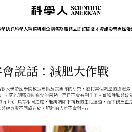
科學快訊
科學人精選
特別企劃
各期雜誌
立即訂閱
徵才資訊
影音專區
活
字會說話：減肥大作戰
敦大學帝國學院教授布倫及其團隊的研究，施打某個劑量的腸激素「胜
YY），便能明顯抑制進食的衝動，而且不會有副作用。這種胜肽與較
leptin）具有相同之處，能夠調節下視丘的生化通道，而下視丘正
與瘦身素不同處在於，肥胖的人並不會對PYY