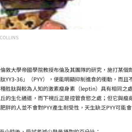
COLLINS
國倫敦大學帝國學院教授布倫及其團隊的研究，施打某個
肽YY3-36」（PYY），便能明顯抑制進食的衝動，而且
種胜肽與較為人知的激素瘦身素（leptin）具有相同之
視丘的生化通道，而下視丘正是控管食慾之處；但它與瘦
肥胖的人並不會對PYY產生耐受性，天生缺乏PYY可能
Y兩小時後，受試者減少熱量攝取的百分比：