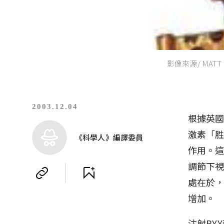
影像來源/ MATT 
2003.12.04
根據英
激素「胜
《科學人》編譯委員
作用。這
調節下
處在於，
增加。
注射PY