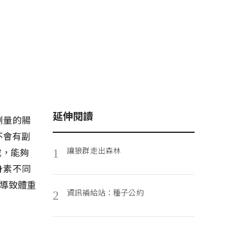
延伸閱讀
劑量的腸
不會有副
讓狼群走出森林
處，能夠
1
身素不同
會導致體重
資訊補給站：種子公約
2