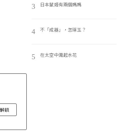
日本鼠姬有兩個媽媽
3
不「成器」，怎琢玉？
4
在太空中濺起水花
5
費解鎖