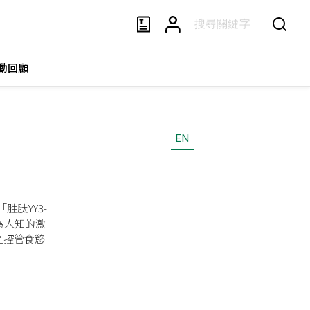
動回顧
EN
肽YY3-
為人知的激
是控管食慾