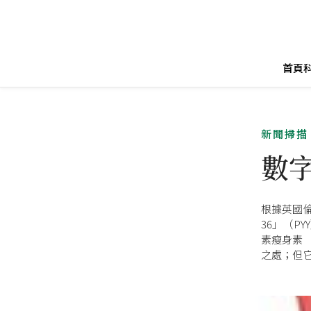
首頁
新聞掃描
數
根據英國倫
36」（P
素瘦身素（
之處；但它