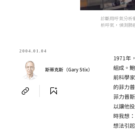
診斷用呼氣分析
析呼氣，偵測肺癌或
2004.01.04
1971年
組成。鮑
斯蒂克斯（Gary Stix）
前科學家
的菲力普斯
菲力普
以讓他
時我想
想法引