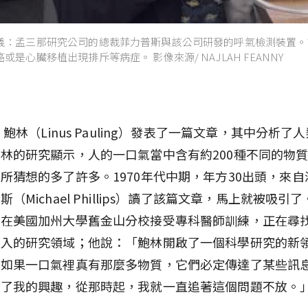
儀：孟三那研究公司的總裁菲力普斯與該公司研發的呼氣檢測裝置。
是心臟移植出現排斥等病症。 影像來源/ NAJLAH FEANNY
，鮑林（Linus Pauling）發表了一篇文章，其中分析了
林的研究顯示，人的一口氣當中含有約200種不同的物
所猜想的多了許多。1970年代中期，年方30出頭，來
（Michael Phillips）讀了該篇文章，馬上就被吸引
斯在美國加州大學舊金山分校接受專科醫師訓練，正在尋
投入的研究領域；他說：「鮑林開啟了一個科學研究的新
：如果一口氣裡真有那麼多物質，它們必定傳達了某些訊
起了我的興趣，從那時起，我就一直追著這個問題不放。