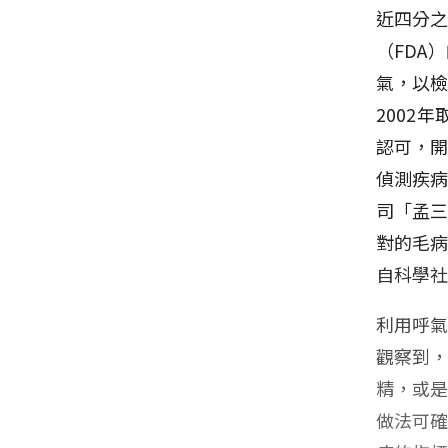
近四分
（FDA
氣，以
2002
認可，
偵測疾
司「孟三
對的毛
自科學
利用呼
觀察到
精，或
做法可