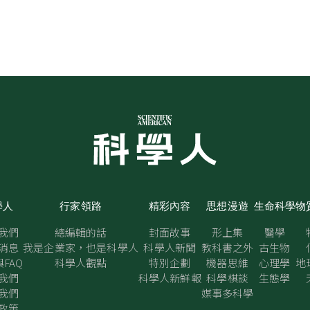
學人
行家領路
精彩內容
思想漫遊
生命科學
物
我們
總編輯的話
封面故事
形上集
醫學
消息
我是企業家，也是科學人
科學人新聞
教科書之外
古生物
FAQ
科學人觀點
特別企劃
機器思維
心理學
地
我們
科學人新鮮報
科學棋談
生態學
我們
媒事多科學
政策