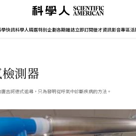
科學快訊
科學人精選
特別企劃
各期雜誌
立即訂閱
徵才資訊
影音專區
活
氣檢測器
的唐吉訶德式追尋，只為發明從呼氣中診斷疾病的方法。