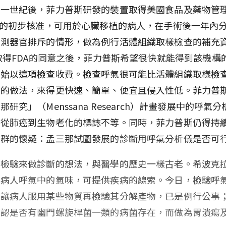
之一世紀後，菲力普斯研發的裝置取得美國食品及藥物管
）的初步核准，可用於心臟移植的病人，在手術後一年內
檢測器官排斥的情形，做為例行活體組織取樣檢查的補充
年取得FDA的同意之後，菲力普斯希望很快就能得到該機構
開始以這項檢查收費。檢查呼氣很可能比活體組織取樣檢
病的做法，來得更快速、簡單、便宜且侵入性低。菲力普
那研究」（Menssana Research）計畫發展中的呼氣
病從肺癌到生物老化的標誌不等。同時，菲力普斯仍得持
社群的懷疑：孟三那試圖發展的診斷用呼氣分析儀是否可
氣檢驗來做診斷的想法，與醫學的歷史一樣古老。希波克
，病人呼氣中的氣味，可提供疾病的線索。今日，檢驗呼
是讓病人服用某些物質再檢驗其分解產物，已是例行公事
確認是否有幽門螺旋桿菌一類的病菌存在，而做為胃潰瘍