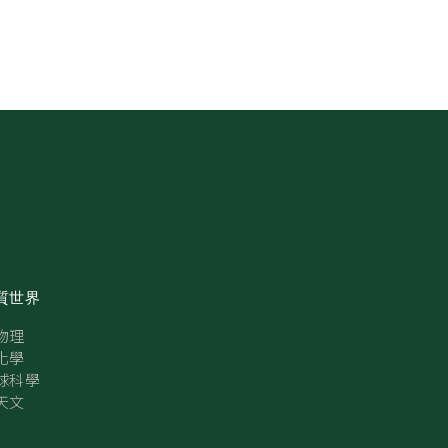
質世界
物理
化學
球科學
天文