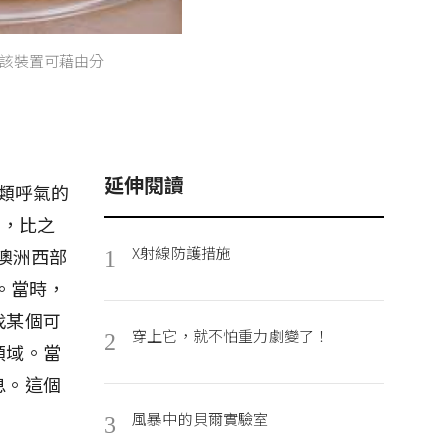
該裝置可藉由分
延伸閱讀
人類呼氣的
質，比之
X射線防護措施
自澳洲西部
1
了。當時，
找某個可
穿上它，就不怕重力劇變了！
2
領域。當
息。這個
」
風暴中的貝爾實驗室
3