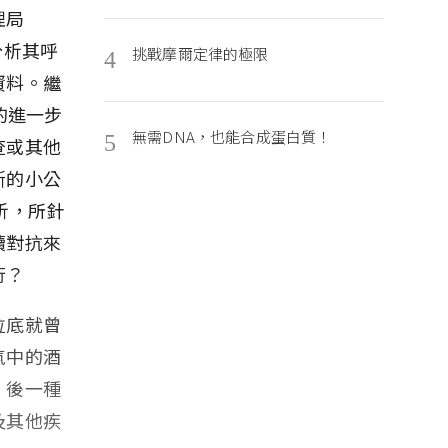
理局
分析其呼
挑戰摩爾定律的極限
4
資料。繼
的進一步
無需DNA，也能合成蛋白質！
5
查或其他
斯的小公
分析，所針
續對抗來
行？
拉底就曾
氣中的酒
；後一種
及其他疾