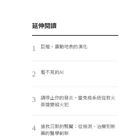
延伸閱讀
巨龍，震動地表的演化
1
看不見的AI
2
請停止你的發炎，當免疫系統從救火
3
英雄變縱火犯
搶救沉默的腎臟：從檢測、治療到新
4
藥的醫學創新