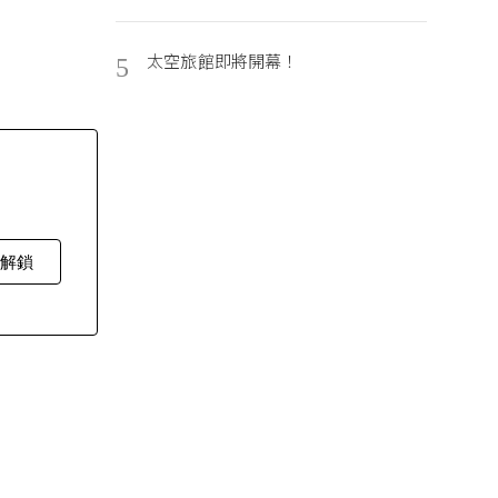
太空旅館即將開幕！
5
費解鎖