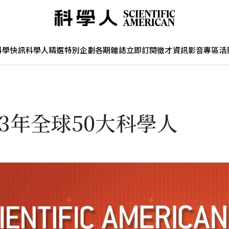
科學快訊
科學人精選
特別企劃
各期雜誌
立即訂閱
徵才資訊
影音專區
活
03年全球50大科學人