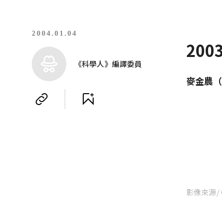
2004.01.04
20
《科學人》編譯委員
麥金農（R
影像來源/ C