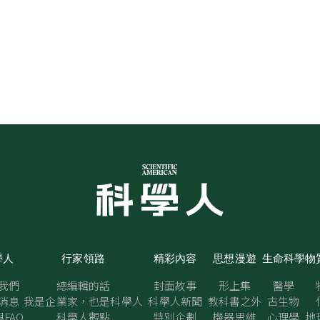
學人
行家領路
精彩內容
思想漫遊
生命科學
物
我們
總編輯的話
封面故事
形上集
醫學
消息
我是企業家，也是科學人
科學人新聞
教科書之外
古生物
FAQ
科學人觀點
特別企劃
機器思維
心理學
地