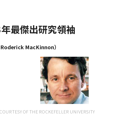
03年最傑出研究領袖
oderick MacKinnon）
OURTESY OF THE ROCKEFELLER UNIVERSITY