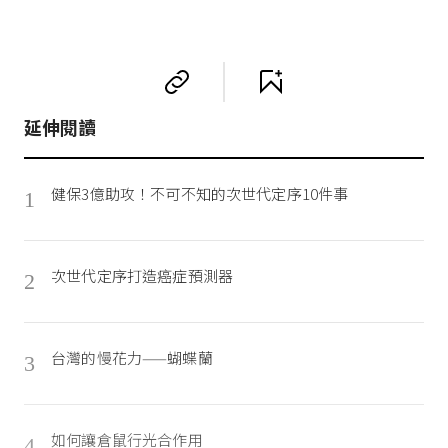
延伸閱讀
健保3億助攻！不可不知的次世代定序10件事
1
次世代定序打造癌症預測器
2
台灣的慢花力——蝴蝶蘭
3
如何讓倉鼠行光合作用
4