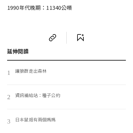
1990年代晚期：11340公噸
延伸閱讀
讓狼群走出森林
1
資訊補給站：種子公約
2
日本鼠姬有兩個媽媽
3