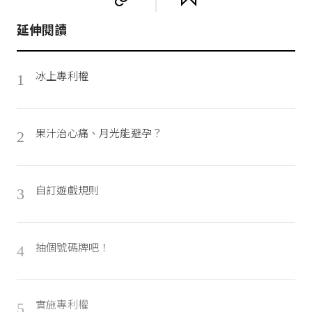
延伸閱讀
冰上專利權
1
果汁治心痛、月光能避孕？
2
自訂遊戲規則
3
抽個號碼牌吧！
4
實施專利權
5