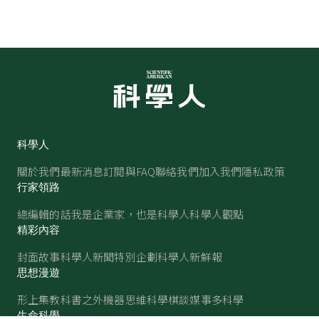
科學人
關於我們
最新消息
訂閱與FAQ
聯絡我們
加入我們
隱私政策
行家領路
總編輯的話
我是企業家，也是科學人
科學人觀點
精彩內容
封面故事
科學人新聞
特別企劃
科學人新鮮報
思想漫遊
形上集
教科書之外
機器思維
科學棋談
媒事多科學
生命科學