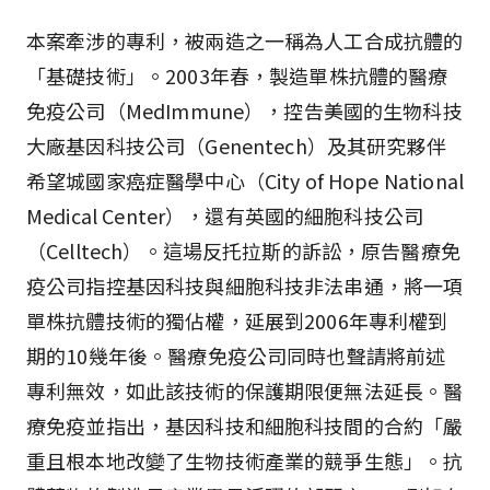
本案牽涉的專利，被兩造之一稱為人工合成抗體的
「基礎技術」。2003年春，製造單株抗體的醫療
免疫公司（MedImmune），控告美國的生物科技
大廠基因科技公司（Genentech）及其研究夥伴
希望城國家癌症醫學中心（City of Hope National
Medical Center），還有英國的細胞科技公司
（Celltech）。這場反托拉斯的訴訟，原告醫療免
疫公司指控基因科技與細胞科技非法串通，將一項
單株抗體技術的獨佔權，延展到2006年專利權到
期的10幾年後。醫療免疫公司同時也聲請將前述
專利無效，如此該技術的保護期限便無法延長。醫
療免疫並指出，基因科技和細胞科技間的合約「嚴
重且根本地改變了生物技術產業的競爭生態」。抗