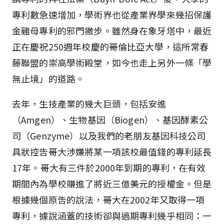
專利數急速增加，學術界也從產業界學來幾招保護
金雞母專利的邪門撇步。雖然身在象牙塔中，最近
正在慶祝250週年校慶的哥倫比亞大學，這所常春
藤聯盟的崇高學術殿堂，如今也走上另外一條「學
無止境」的道路。
去年，生技產業的幾大巨頭，包括安進
（Amgen）、生物基因（Biogen）、基因酵素公
司（Genzyme）以及我們的老朋友基因科技公司
具狀控告哥大涉嫌將某一項該校最值錢的專利延長
17年。哥大有三件於2000年到期的專利，在有效
期間內為學校賺進了將近三億美元的授權金。但是
根據幾個原告的說法，哥大在2002年又取得一項
專利，據說涵蓋的技術卻與過期專利幾乎相同：一