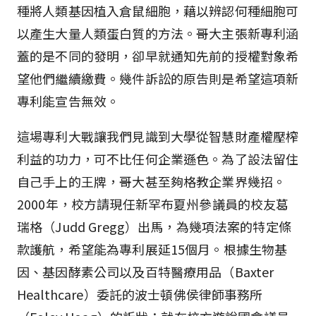
種將人類基因植入倉鼠細胞，藉以辨認何種細胞可
以產生大量人類蛋白質的方法。哥大主張新專利涵
蓋的是不同的發明，卻早就通知先前的授權對象希
望他們繼續繳費。幾件訴訟的原告則是希望這項新
專利能宣告無效。
這場專利大戰讓我們見識到大學從智慧財產權壓榨
利益的功力，可不比任何企業遜色。為了設法留住
自己手上的王牌，哥大甚至夠格教企業界幾招。
2000年，校方請現任新罕布夏州參議員的校友葛
瑞格（Judd Gregg）出馬，為幾項法案的特定條
款護航，希望能為專利展延15個月。根據生物基
因、基因酵素公司以及百特醫療用品（Baxter
Healthcare）委託的波士頓佛侯律師事務所