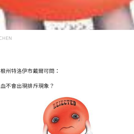
CHEN
西根州特洛伊市戴爾可問：
輸血不會出現排斥現象？