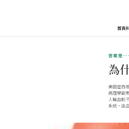
首頁
答案是…
為
美國密西
病理學副
人輸血較
系統，由