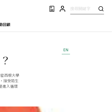
動回顧
EN
象？
堡密西根大學
，接受陌生
是進入循環