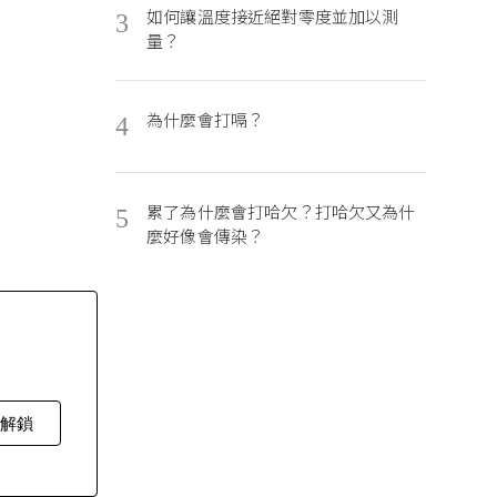
如何讓溫度接近絕對零度並加以測
3
量？
為什麼會打嗝？
4
累了為什麼會打哈欠？打哈欠又為什
5
麼好像會傳染？
費解鎖