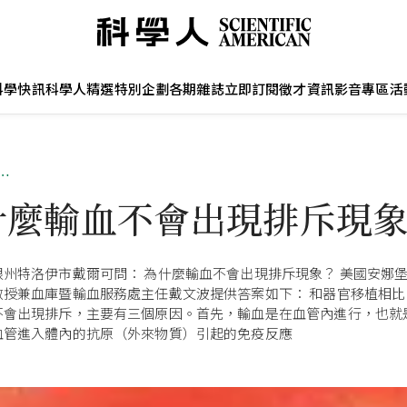
科學快訊
科學人精選
特別企劃
各期雜誌
立即訂閱
徵才資訊
影音專區
活
…
什麼輸血不會出現排斥現
根州特洛伊市戴爾可問： 為什麼輸血不會出現排斥現象？ 美國安娜
教授兼血庫暨輸血服務處主任戴文波提供答案如下： 和器官移植相比
不會出現排斥，主要有三個原因。首先，輸血是在血管內進行，也就
血管進入體內的抗原（外來物質）引起的免疫反應