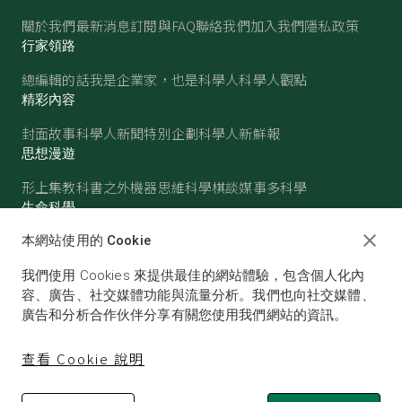
關於我們
最新消息
訂閱與FAQ
聯絡我們
加入我們
隱私政策
行家領路
總編輯的話
我是企業家，也是科學人
科學人觀點
精彩內容
封面故事
科學人新聞
特別企劃
科學人新鮮報
思想漫遊
形上集
教科書之外
機器思維
科學棋談
媒事多科學
生命科學
醫學
古生物
心理學
生態學
本網站使用的 Cookie
物質世界
我們使用 Cookies 來提供最佳的網站體驗，包含個人化內
物理
化學
地球科學
天文
容、廣告、社交媒體功能與流量分析。我們也向社交媒體、
廣告和分析合作伙伴分享有關您使用我們網站的資訊。
查看 Cookie 說明