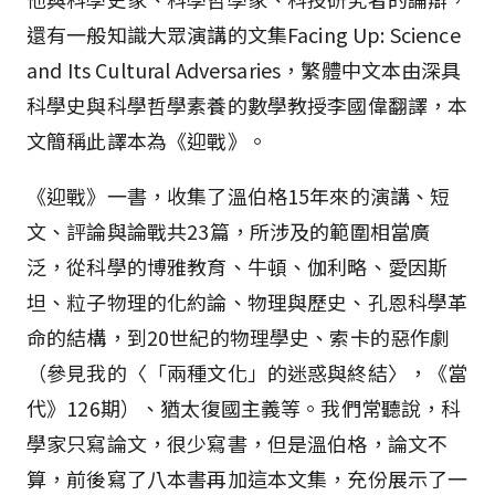
還有一般知識大眾演講的文集Facing Up: Science
and Its Cultural Adversaries，繁體中文本由深具
科學史與科學哲學素養的數學教授李國偉翻譯，本
文簡稱此譯本為《迎戰》。
《迎戰》一書，收集了溫伯格15年來的演講、短
文、評論與論戰共23篇，所涉及的範圍相當廣
泛，從科學的博雅教育、牛頓、伽利略、愛因斯
坦、粒子物理的化約論、物理與歷史、孔恩科學革
命的結構，到20世紀的物理學史、索卡的惡作劇
（參見我的〈「兩種文化」的迷惑與終結〉，《當
代》126期）、猶太復國主義等。我們常聽說，科
學家只寫論文，很少寫書，但是溫伯格，論文不
算，前後寫了八本書再加這本文集，充份展示了一